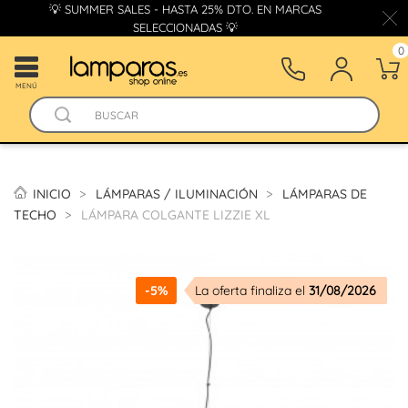
💡 SUMMER SALES - HASTA 25% DTO. EN MARCAS
SELECCIONADAS 💡
0
MENÚ
INICIO
LÁMPARAS / ILUMINACIÓN
LÁMPARAS DE
TECHO
LÁMPARA COLGANTE LIZZIE XL
-5%
La oferta finaliza el
31/08/2026