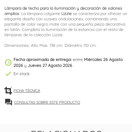
Lámpara de techo para la iluminación y decoración de salones
amplios
. La lámpara colgante
Lizzie
se caracteriza por ofrecer un
elegante diseño con suaves ondulaciones, combinando una
pantalla de color negro mate con una pequeña pieza decorativa
en latón. Completa la iluminación de la estancia con el resto de
lámparas de la colección Lizzie.
Dimensiones: Alto Max. 138 cm. Diámetro 110 cm.
Fecha aproximada de entrega:
entre
Miércoles 26 Agosto
schedule
2026
y
Jueves 27 Agosto 2026
check
En stock
FICHA TÉCNICA
forum
CONSULTAS SOBRE ESTE PRODUCTO