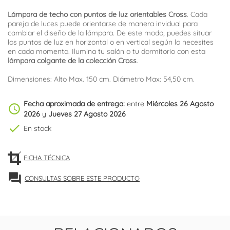
Lámpara de techo con puntos de luz orientables Cross
. Cada
pareja de luces puede orientarse de manera invidual para
cambiar el diseño de la lámpara. De este modo, puedes situar
los puntos de luz en horizontal o en vertical según lo necesites
en cada momento. Ilumina tu salón o tu dormitorio con esta
lámpara colgante de la colección Cross
.
Dimensiones: Alto Max. 150 cm. Diámetro Max: 54,50 cm.
Fecha aproximada de entrega:
entre
Miércoles 26 Agosto
schedule
2026
y
Jueves 27 Agosto 2026
check
En stock
FICHA TÉCNICA
forum
CONSULTAS SOBRE ESTE PRODUCTO