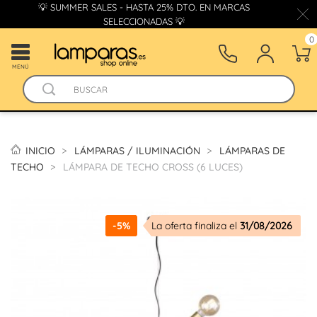
💡 SUMMER SALES - HASTA 25% DTO. EN MARCAS
SELECCIONADAS 💡
0
MENÚ
INICIO
LÁMPARAS / ILUMINACIÓN
LÁMPARAS DE
TECHO
LÁMPARA DE TECHO CROSS (6 LUCES)
-5%
La oferta finaliza el
31/08/2026