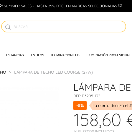
💡 SUMMER SALES - HASTA 25% DTO. EN MARCAS SELECCIONADAS 💡
ESTANCIAS
ESTILOS
ILUMINACIÓN LED
ILUMINACIÓN PROFESIONAL
CHO
LÁMPARA DE TECHO LED COURSE (27W)
LÁMPARA DE
REF:
R32051132
-5%
La oferta finaliza el
3
158,60 
IMPUESTOS INCLUIDOS