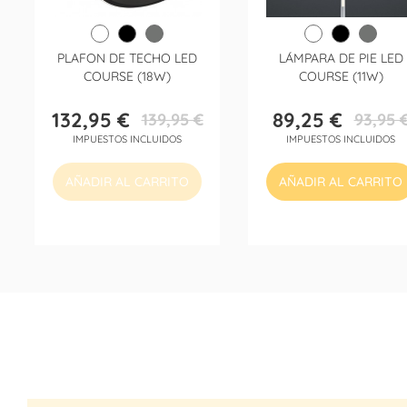
PLAFON DE TECHO LED
LÁMPARA DE PIE LED
COURSE (18W)
COURSE (11W)
132,95 €
89,25 €
139,95 €
93,95 
Precio
Precio
Precio
Precio
IMPUESTOS INCLUIDOS
IMPUESTOS INCLUIDOS
base
base
AÑADIR AL CARRITO
AÑADIR AL CARRITO