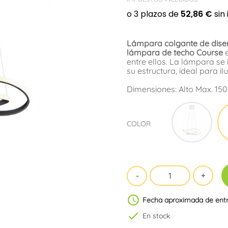
Lámpara colgante de dise
lámpara de techo Course
e
entre ellos. La lámpara s
su estructura, ideal para 
Dimensiones: Alto Max. 15
Blan
COLOR
schedule
Fecha aproximada de ent
check
En stock