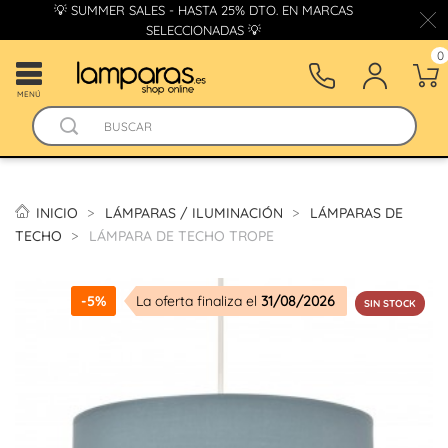
💡 SUMMER SALES - HASTA 25% DTO. EN MARCAS
SELECCIONADAS 💡
0
MENÚ
INICIO
LÁMPARAS / ILUMINACIÓN
LÁMPARAS DE
TECHO
LÁMPARA DE TECHO TROPE
-5%
La oferta finaliza el
31/08/2026
SIN STOCK