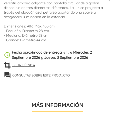
versátil lámpara colgante con pantalla circular de algodón
disponible en tres diámetros diferentes. La luz se proyecta a
través del algodón azul petróleo aportando una suave y
acogedora iluminación en la estancia.
Dimensiones: Alto Max. 100 cm.
- Pequeño: Diámetro 28 cm.
- Mediano: Diámetro 38 cm.
- Grande: Diámetro 44 cm.
Fecha aproximada de entrega:
entre
Miércoles 2
schedule
Septiembre 2026
y
Jueves 3 Septiembre 2026
FICHA TÉCNICA
forum
CONSULTAS SOBRE ESTE PRODUCTO
MÁS INFORMACIÓN