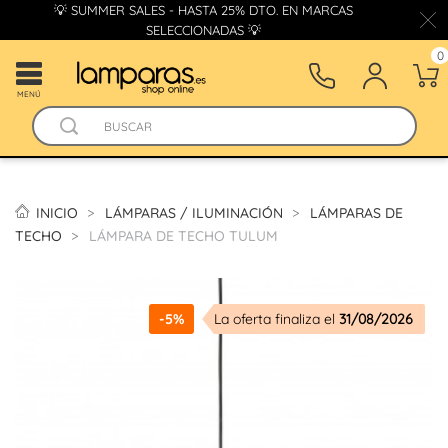
💡 SUMMER SALES - HASTA 25% DTO. EN MARCAS
SELECCIONADAS 💡
0
MENÚ
INICIO
LÁMPARAS / ILUMINACIÓN
LÁMPARAS DE
TECHO
LÁMPARA DE TECHO TULUM
-5%
La oferta finaliza el
31/08/2026