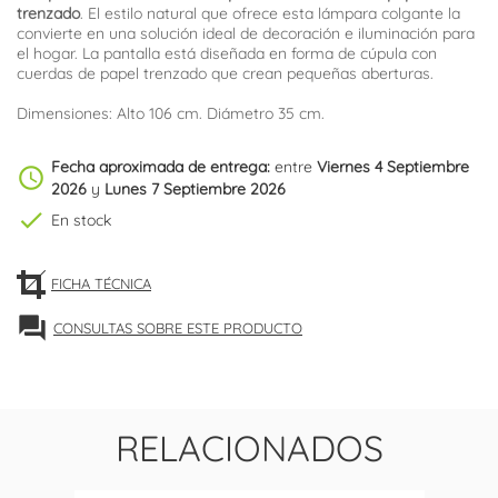
trenzado
. El estilo natural que ofrece esta lámpara colgante la
convierte en una solución ideal de decoración e iluminación para
el hogar. La pantalla está diseñada en forma de cúpula con
cuerdas de papel trenzado que crean pequeñas aberturas.
Dimensiones: Alto 106 cm. Diámetro 35 cm.
Fecha aproximada de entrega:
entre
Viernes 4 Septiembre
schedule
2026
y
Lunes 7 Septiembre 2026
check
En stock
FICHA TÉCNICA
forum
CONSULTAS SOBRE ESTE PRODUCTO
RELACIONADOS