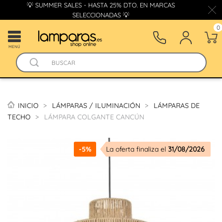
💡 SUMMER SALES - HASTA 25% DTO. EN MARCAS
SELECCIONADAS 💡
0
MENÚ
INICIO
LÁMPARAS / ILUMINACIÓN
LÁMPARAS DE
TECHO
LÁMPARA COLGANTE CANCÚN
-5%
La oferta finaliza el
31/08/2026