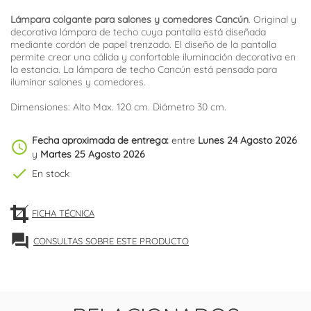
Lámpara colgante para salones y comedores Cancún
. Original y
decorativa lámpara de techo cuya pantalla está diseñada
mediante cordón de papel trenzado. El diseño de la pantalla
permite crear una cálida y confortable iluminación decorativa en
la estancia. La lámpara de techo Cancún está pensada para
iluminar salones y comedores.
Dimensiones: Alto Max. 120 cm. Diámetro 30 cm.
Fecha aproximada de entrega:
entre
Lunes 24 Agosto 2026
schedule
y
Martes 25 Agosto 2026
check
En stock
FICHA TÉCNICA
forum
CONSULTAS SOBRE ESTE PRODUCTO