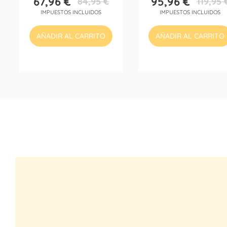
67,96 €
95,96 €
84,95 €
119,95 
Precio
Precio
Precio
Precio
IMPUESTOS INCLUIDOS
IMPUESTOS INCLUIDOS
base
base
AÑADIR AL CARRITO
AÑADIR AL CARRITO