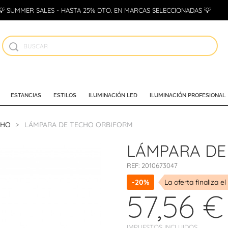
💡 SUMMER SALES - HASTA 25% DTO. EN MARCAS SELECCIONADAS 💡
ESTANCIAS
ESTILOS
ILUMINACIÓN LED
ILUMINACIÓN PROFESIONAL
CHO
LÁMPARA DE TECHO ORBIFORM
LÁMPARA DE
REF:
2010673047
-20%
La oferta finaliza el
57,56 €
IMPUESTOS INCLUIDOS