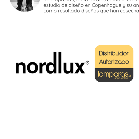
estudio de diseño en Copenhague y su am
como resultado diseños que han cosecha