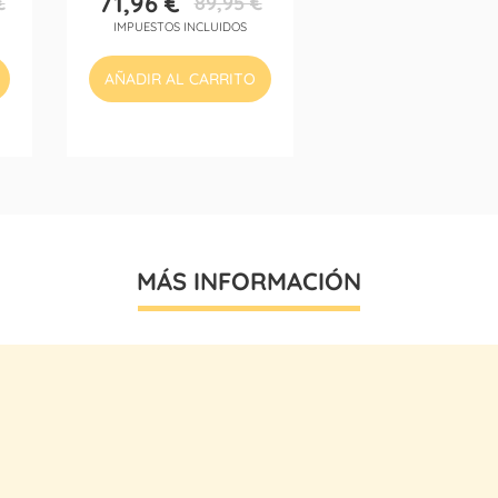
71,96 €
€
89,95 €
Precio
Precio
IMPUESTOS INCLUIDOS
base
AÑADIR AL CARRITO
MÁS INFORMACIÓN