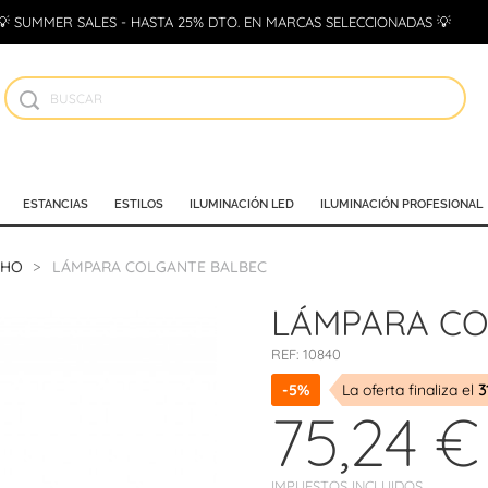
💡 SUMMER SALES - HASTA 25% DTO. EN MARCAS SELECCIONADAS 💡
ESTANCIAS
ESTILOS
ILUMINACIÓN LED
ILUMINACIÓN PROFESIONAL
CHO
LÁMPARA COLGANTE BALBEC
LÁMPARA CO
REF:
10840
-5%
La oferta finaliza el
3
75,24 €
IMPUESTOS INCLUIDOS