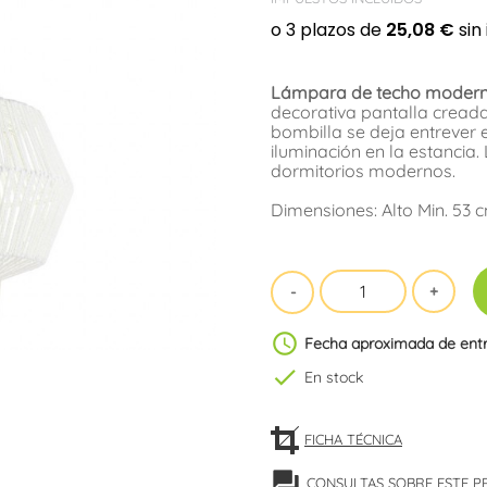
Lámpara de techo moderna
decorativa pantalla creada
bombilla se deja entrever 
iluminación en la estancia
dormitorios modernos.
Dimensiones: Alto Min. 53 
schedule
Fecha aproximada de ent
check
En stock
FICHA TÉCNICA
forum
CONSULTAS SOBRE ESTE 