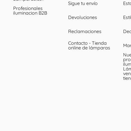
Sigue tu envío
Est
Profesionales
iluminacion B2B
Devoluciones
Esti
Reclamaciones
Dec
Contacto - Tienda
Ma
online de lámparas
Nue
pro
ilu
Lá
ven
tie