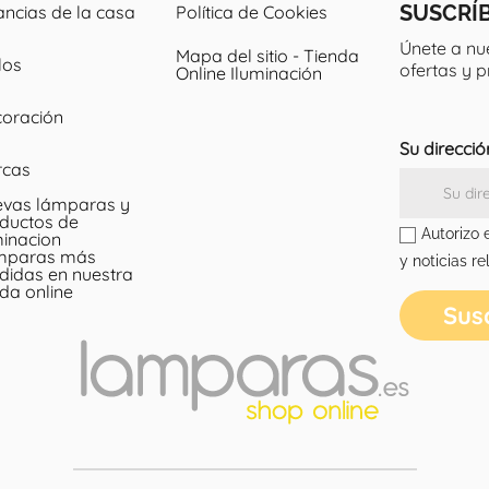
SUSCRÍ
ancias de la casa
Política de Cookies
Únete a nu
Mapa del sitio - Tienda
los
ofertas y 
Online Iluminación
oración
Su direcció
rcas
vas lámparas y
ductos de
Autorizo 
minacion
mparas más
y noticias re
didas en nuestra
nda online