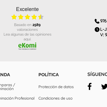
Excelente
976
basado en
2589
L-J
valoraciones
Lea algunas de las opiniones
V: 
aquí.
ENDA
POLÍTICA
SÍGUEN
paras /
Protección de datos
minación
minación Profesional
Condiciones de uso