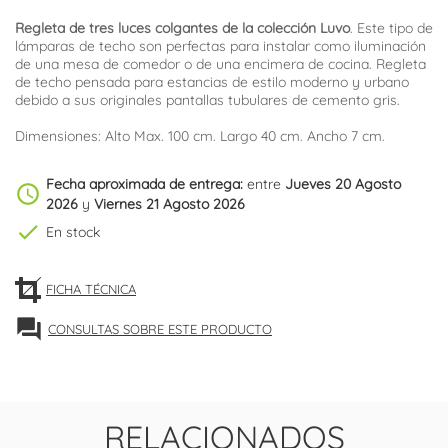
Regleta de tres luces colgantes de la colección Luvo
. Este tipo de
lámparas de techo son perfectas para instalar como iluminación
de una mesa de comedor o de una encimera de cocina. Regleta
de techo pensada para estancias de estilo moderno y urbano
debido a sus originales pantallas tubulares de cemento gris.
Dimensiones: Alto Max. 100 cm. Largo 40 cm. Ancho 7 cm.
Fecha aproximada de entrega:
entre
Jueves 20 Agosto
schedule
2026
y
Viernes 21 Agosto 2026
check
En stock
FICHA TÉCNICA
forum
CONSULTAS SOBRE ESTE PRODUCTO
RELACIONADOS