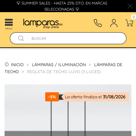
💡 SUMMER SALES - HASTA 25% DTO. EN MARCAS
SELECCIONADAS 💡
0
MENÚ
INICIO
LÁMPARAS / ILUMINACIÓN
LÁMPARAS DE
TECHO
REGLETA DE TECHO LUVO (3 LUCES)
-5%
La oferta finaliza el
31/08/2026