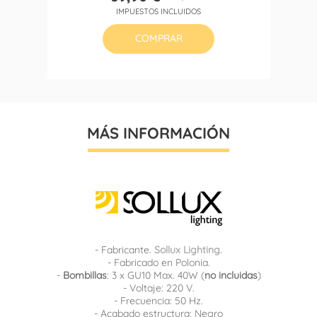
Precio
Precio
IMPUESTOS INCLUIDOS
base
COMPRAR
MÁS INFORMACIÓN
- Fabricante.
Sollux Lighting
.
- Fabricado en Polonia.
-
Bombillas
: 3 x GU10 Max. 40W (
no incluidas
)
- Voltaje: 220 V.
- Frecuencia: 50 Hz.
- Acabado estructura: Negro