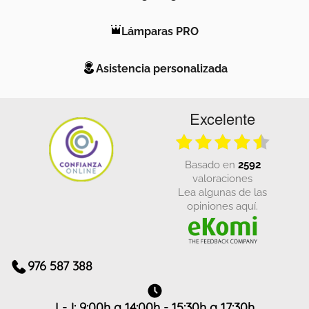
Lámparas PRO
Asistencia personalizada
Excelente
basado en
2592
valoraciones
Lea algunas de las
opiniones aquí.
976 587 388
L-J: 9:00h a 14:00h - 15:30h a 17:30h