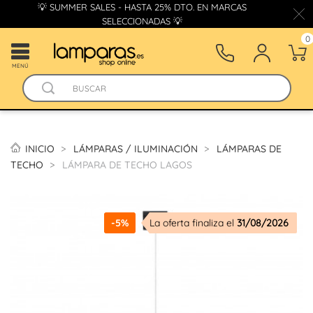
💡 SUMMER SALES - HASTA 25% DTO. EN MARCAS
SELECCIONADAS 💡
0
MENÚ
INICIO
LÁMPARAS / ILUMINACIÓN
LÁMPARAS DE
TECHO
LÁMPARA DE TECHO LAGOS
-5%
La oferta finaliza el
31/08/2026