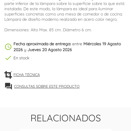
parte inferior de la lámpara sobre la superficie sobre la que está
instalada. De este modo, la lámpara es ideal para iluminar
superficies concretas como una mesa de comedor o de cocina.
Lámpara de diseño moderno realizada en acero color negro.
Dimensiones: Alto Max. 85 cm. Diámetro 6 cm.
Fecha aproximada de entrega:
entre
Miércoles 19 Agosto
schedule
2026
y
Jueves 20 Agosto 2026
check
En stock
FICHA TÉCNICA
forum
CONSULTAS SOBRE ESTE PRODUCTO
RELACIONADOS