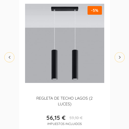
-5%
REGLETA DE TECHO LAGOS (2
LUCES)
56,15 €
59,10 €
Precio
Precio
IMPUESTOS INCLUIDOS
base