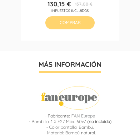
130,15 €
137,00 €
Precio
Precio
IMPUESTOS INCLUIDOS
base
COMPRAR
MÁS INFORMACIÓN
- Fabricante:
FAN Europe
- Bombilla: 1 X E27 Máx. 60W (
no incluida
)
- Color pantalla: Bambú.
- Material: Bambú natural.