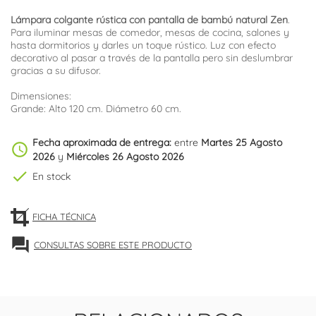
Lámpara colgante rústica con pantalla de bambú natural Zen
.
Para iluminar mesas de comedor, mesas de cocina, salones y
hasta dormitorios y darles un toque rústico. Luz con efecto
decorativo al pasar a través de la pantalla pero sin deslumbrar
gracias a su difusor.
Dimensiones:
Grande: Alto 120 cm. Diámetro 60 cm.
Fecha aproximada de entrega:
entre
Martes 25 Agosto
schedule
2026
y
Miércoles 26 Agosto 2026
check
En stock
FICHA TÉCNICA
forum
CONSULTAS SOBRE ESTE PRODUCTO