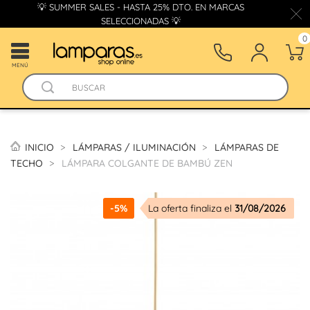
💡 SUMMER SALES - HASTA 25% DTO. EN MARCAS
SELECCIONADAS 💡
0
MENÚ
INICIO
LÁMPARAS / ILUMINACIÓN
LÁMPARAS DE
TECHO
LÁMPARA COLGANTE DE BAMBÚ ZEN
-5%
La oferta finaliza el
31/08/2026