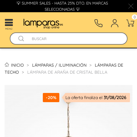
💡 SUMMER SALES - HASTA 25% DTO. EN MARCAS
SELECCIONADAS 💡
0
MENÚ
INICIO
LÁMPARAS / ILUMINACIÓN
LÁMPARAS DE
TECHO
LÁMPARA DE ARAÑA DE CRISTAL BELLA
-20%
La oferta finaliza el
31/08/2026