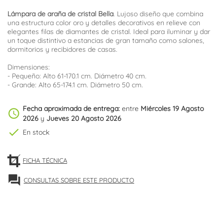
Lámpara de araña de cristal Bella
. Lujoso diseño que combina
una estructura color oro y detalles decorativos en relieve con
elegantes filas de diamantes de cristal. Ideal para iluminar y dar
un toque distintivo a estancias de gran tamaño como salones,
dormitorios y recibidores de casas.
Dimensiones:
- Pequeño: Alto 61-170.1 cm. Diámetro 40 cm.
- Grande: Alto 65-174.1 cm. Diámetro 50 cm.
Fecha aproximada de entrega:
entre
Miércoles 19 Agosto
schedule
2026
y
Jueves 20 Agosto 2026
check
En stock
FICHA TÉCNICA
forum
CONSULTAS SOBRE ESTE PRODUCTO