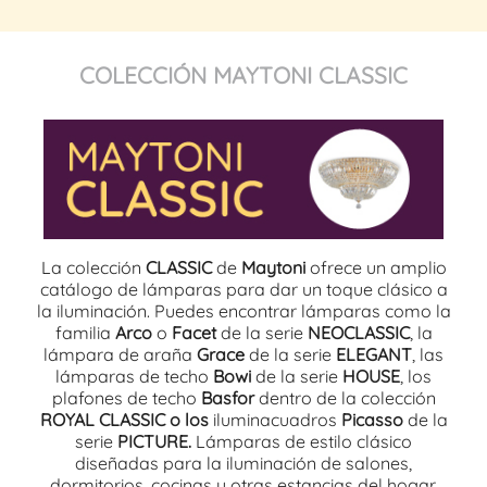
COLECCIÓN MAYTONI CLASSIC
La colección
CLASSIC
de
Maytoni
ofrece un amplio
catálogo de lámparas para dar un toque clásico a
la iluminación. Puedes encontrar lámparas como la
familia
Arco
o
Facet
de la serie
NEOCLASSIC
, la
lámpara de araña
Grace
de la serie
ELEGANT
, las
lámparas de techo
Bowi
de la serie
HOUSE
, los
plafones de techo
Basfor
dentro de la colección
ROYAL CLASSIC o los
iluminacuadros
Picasso
de la
serie
PICTURE.
Lámparas de estilo clásico
diseñadas para la iluminación de salones,
dormitorios, cocinas y otras estancias del hogar.