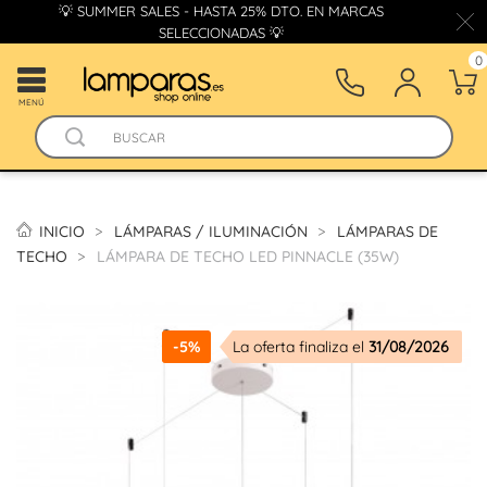
💡 SUMMER SALES - HASTA 25% DTO. EN MARCAS
SELECCIONADAS 💡
0
MENÚ
INICIO
LÁMPARAS / ILUMINACIÓN
LÁMPARAS DE
TECHO
LÁMPARA DE TECHO LED PINNACLE (35W)
-5%
La oferta finaliza el
31/08/2026