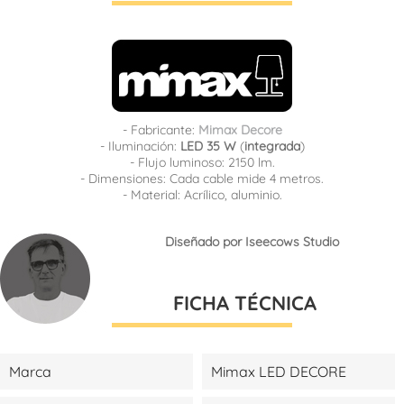
- Fabricante:
Mimax Decore
- Iluminación:
LED 35 W
(
integrada
)
- Flujo luminoso: 2150 lm.
- Dimensiones: Cada cable mide 4 metros.
- Material: Acrílico, aluminio.
Diseñado por Iseecows Studio
FICHA TÉCNICA
Marca
Mimax LED DECORE