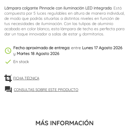
Lámpara colgante Pinnacle con iluminación LED integrada
. Está
compuesta por 5 luces regulables en altura de manera individual,
de modo que podrás situarlas a distintos niveles en función de
tus necesidades de iluminación. Con las tulipas de aluminio
acabado en color blanco, esta lámpara de techo es perfecta para
dar un toque innovador a salas de estar y dormitorios.
Fecha aproximada de entrega:
entre
Lunes 17 Agosto 2026
schedule
y
Martes 18 Agosto 2026
check
En stock
FICHA TÉCNICA
forum
CONSULTAS SOBRE ESTE PRODUCTO
MÁS INFORMACIÓN