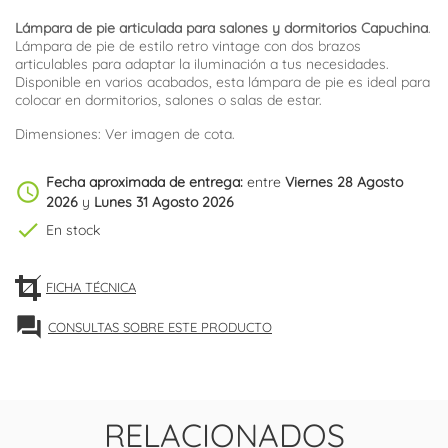
Lámpara de pie articulada para salones y dormitorios Capuchina
.
Lámpara de pie de estilo retro vintage con dos brazos
articulables para adaptar la iluminación a tus necesidades.
Disponible en varios acabados, esta lámpara de pie es ideal para
colocar en dormitorios, salones o salas de estar.
Dimensiones: Ver imagen de cota.
Fecha aproximada de entrega:
entre
Viernes 28 Agosto
schedule
2026
y
Lunes 31 Agosto 2026
check
En stock
FICHA TÉCNICA
forum
CONSULTAS SOBRE ESTE PRODUCTO
RELACIONADOS