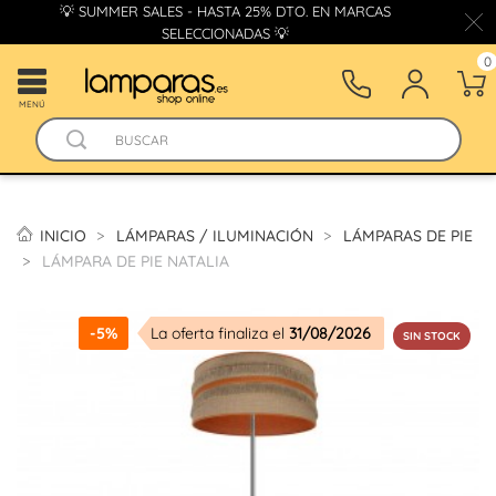
💡 SUMMER SALES - HASTA 25% DTO. EN MARCAS
SELECCIONADAS 💡
0
MENÚ
INICIO
LÁMPARAS / ILUMINACIÓN
LÁMPARAS DE PIE
LÁMPARA DE PIE NATALIA
-5%
La oferta finaliza el
31/08/2026
SIN STOCK