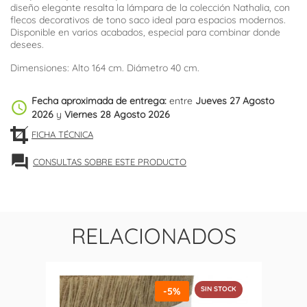
diseño elegante resalta la lámpara de la colección Nathalia, con
flecos decorativos de tono saco ideal para espacios modernos.
Disponible en varios acabados, especial para combinar donde
desees.
Dimensiones: Alto 164 cm. Diámetro 40 cm.
Fecha aproximada de entrega:
entre
Jueves 27 Agosto
schedule
2026
y
Viernes 28 Agosto 2026
FICHA TÉCNICA
forum
CONSULTAS SOBRE ESTE PRODUCTO
RELACIONADOS
SIN STOCK
-5%