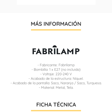
MÁS INFORMACIÓN
- Fabricante:
Fabrilamp
- Bombilla: 1 x E27 (no incluida)
- Voltaje: 220-240 V
- Acabado de la estructura: Níquel.
- Acabado de la pantalla: Saco, Naranja / Saco, Turquesa.
- Material: Metal, Tela.
FICHA TÉCNICA