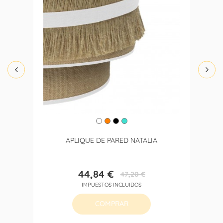
APLIQUE DE PARED NATALIA
44,84 €
47,20 €
Precio
Precio
IMPUESTOS INCLUIDOS
base
COMPRAR