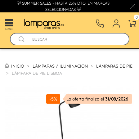
💡 SUMMER SALES - HASTA 25% DTO. EN MARCAS
SELECCIONADAS 💡
0
MENÚ
INICIO
LÁMPARAS / ILUMINACIÓN
LÁMPARAS DE PIE
LÁMPARA DE PIE LISBOA
-5%
La oferta finaliza el
31/08/2026