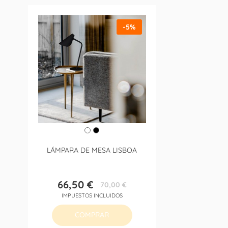
-5%
LÁMPARA DE MESA LISBOA
66,50 €
70,00 €
Precio
Precio
IMPUESTOS INCLUIDOS
base
COMPRAR