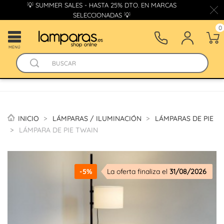
💡 SUMMER SALES - HASTA 25% DTO. EN MARCAS
SELECCIONADAS 💡
0
MENÚ
INICIO
LÁMPARAS / ILUMINACIÓN
LÁMPARAS DE PIE
LÁMPARA DE PIE TWAIN
-5%
La oferta finaliza el
31/08/2026