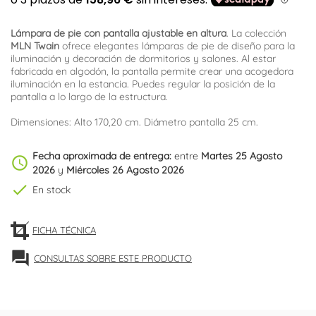
Lámpara de pie con pantalla ajustable en altura
. La colección
MLN Twain
ofrece elegantes lámparas de pie de diseño para la
iluminación y decoración de dormitorios y salones. Al estar
fabricada en algodón, la pantalla permite crear una acogedora
iluminación en la estancia. Puedes regular la posición de la
pantalla a lo largo de la estructura.
Dimensiones: Alto 170,20 cm. Diámetro pantalla 25 cm.
Fecha aproximada de entrega:
entre
Martes 25 Agosto
schedule
2026
y
Miércoles 26 Agosto 2026
check
En stock
FICHA TÉCNICA
forum
CONSULTAS SOBRE ESTE PRODUCTO