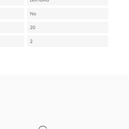
No
20
2