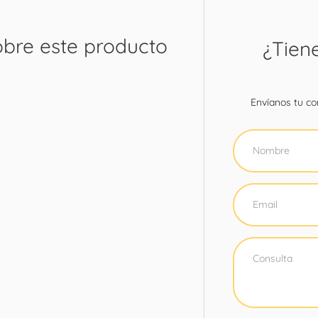
obre este producto
¿Tien
Envíanos tu con