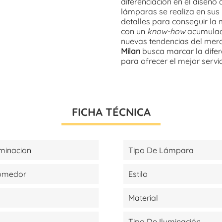
diferenciación en el diseño
lámparas se realiza en sus 
detalles para conseguir la
con un
know-how
acumulado
nuevas tendencias del mer
Milan
busca marcar la difere
para ofrecer el mejor servici
FICHA TÉCNICA
minacion
Tipo De Lámpara
Comedor
Estilo
Material
Tipo De Iluminación