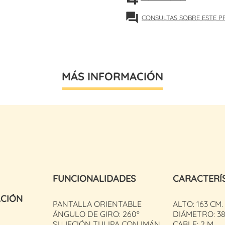
forum
CONSULTAS SOBRE ESTE 
MÁS INFORMACIÓN
FUNCIONALIDADES
CARACTERÍ
ACIÓN
PANTALLA ORIENTABLE
ALTO: 163 CM.
ÁNGULO DE GIRO: 260º
DIÁMETRO: 38
SUJECIÓN TULIPA CON IMÁN
CABLE: 2 M.