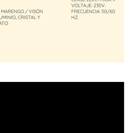
VOLTAJE: 230V.
S MARENGO / VISÓN
FRECUENCIA: 50/60
UMINIO, CRISTAL Y
HZ.
ATO