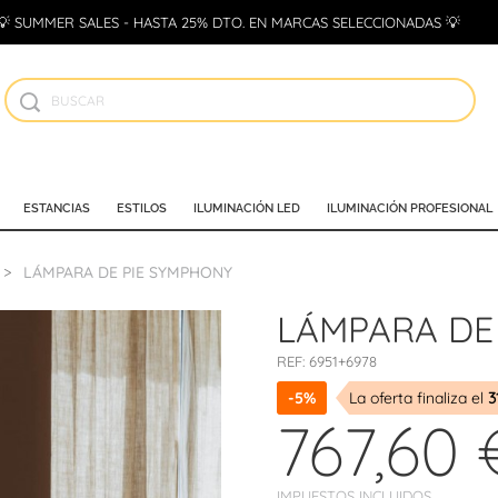
💡 SUMMER SALES - HASTA 25% DTO. EN MARCAS SELECCIONADAS 💡
ESTANCIAS
ESTILOS
ILUMINACIÓN LED
ILUMINACIÓN PROFESIONAL
LÁMPARA DE PIE SYMPHONY
LÁMPARA DE
REF:
6951+6978
-5%
La oferta finaliza el
3
767,60 
IMPUESTOS INCLUIDOS