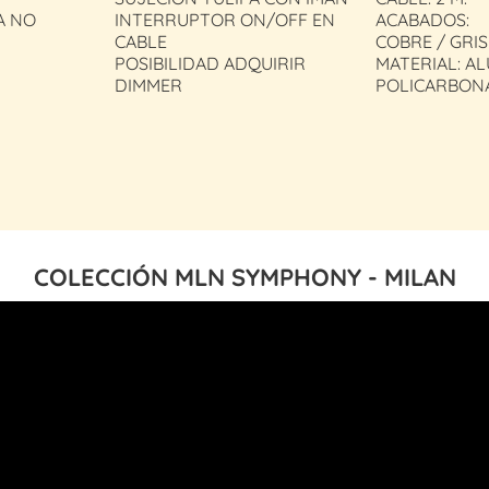
A NO
INTERRUPTOR ON/OFF EN
ACABADOS:
CABLE
COBRE / GRI
POSIBILIDAD ADQUIRIR
MATERIAL: AL
DIMMER
POLICARBON
COLECCIÓN MLN SYMPHONY - MILAN