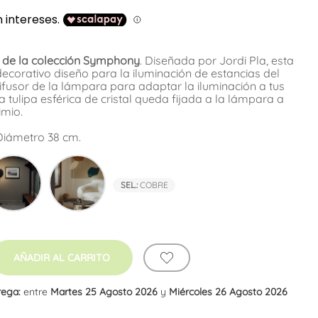
 de la colección Symphony
. Diseñada por Jordi Pla, esta
ecorativo diseño para la iluminación de estancias del
difusor de la lámpara para adaptar la iluminación a tus
 tulipa esférica de cristal queda fijada a la lámpara a
imio.
Diámetro 38 cm.
e
Gris
Lacado
Visón
SEL.:
COBRE
AÑADIR AL CARRITO
rega:
entre
Martes 25 Agosto 2026
y
Miércoles 26 Agosto 2026