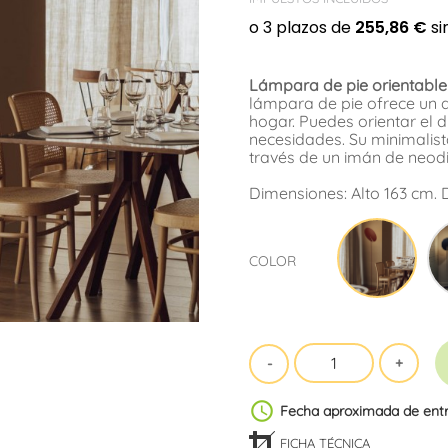
Lámpara de pie orientable
lámpara de pie ofrece un d
hogar. Puedes orientar el 
necesidades. Su minimalista
través de un imán de neod
Dimensiones: Alto 163 cm. 
Cobr
COLOR
schedule
Fecha aproximada de ent
FICHA TÉCNICA