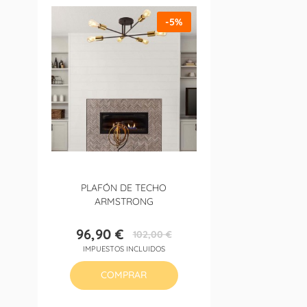
-5%
PLAFÓN DE TECHO
ARMSTRONG
96,90 €
102,00 €
Precio
Precio
IMPUESTOS INCLUIDOS
base
COMPRAR