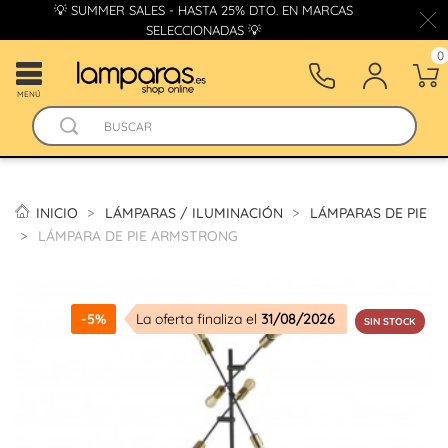
💡 SUMMER SALES - HASTA 25% DTO. EN MARCAS
SELECCIONADAS 💡
0
MENÚ
INICIO
LÁMPARAS / ILUMINACIÓN
LÁMPARAS DE PIE
LÁMPARA DE PIE ARMSTRONG
-5%
La oferta finaliza el
31/08/2026
SIN STOCK