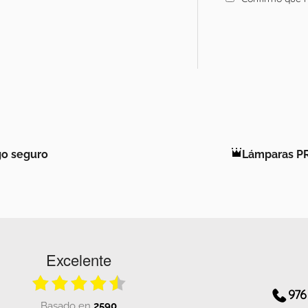
o seguro
Lámparas P
Excelente
976
basado en
2590