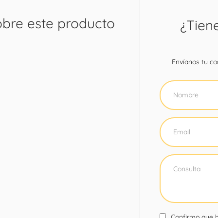
obre este producto
¿Tien
Envíanos tu con
Confirmo que h