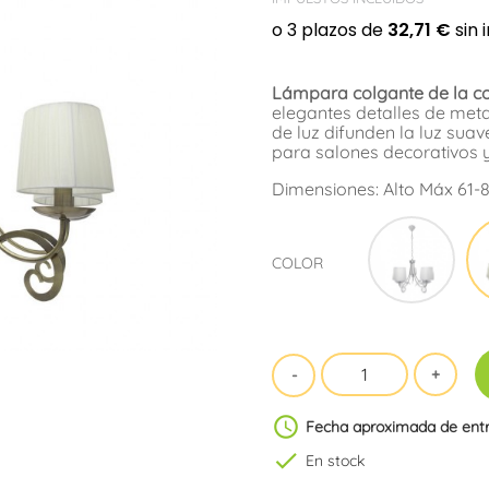
Lámpara colgante de la co
elegantes detalles de meta
de luz difunden la luz sua
para salones decorativos 
Dimensiones: Alto Máx 61-
Cro
COLOR
schedule
Fecha aproximada de ent
check
En stock