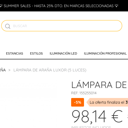
💡 SUMMER SALES - HASTA 25% DTO. EN MARCAS SELECCIONADAS 💡
ESTANCIAS
ESTILOS
ILUMINACIÓN LED
ILUMINACIÓN PROFESIONAL
AÑA
LÁMPARA DE ARAÑA LUXOR (5 LUCES)
LÁMPARA DE 
REF:
155255014
-5%
La oferta finaliza el
3
98,14 €
IMPUESTOS INCLUIDOS