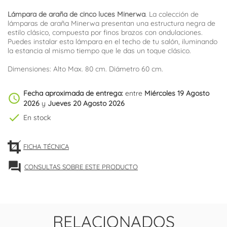
Lámpara de araña de cinco luces Minerwa
. La colección de
lámparas de araña Minerwa presentan una estructura negra de
estilo clásico, compuesta por finos brazos con ondulaciones.
Puedes instalar esta lámpara en el techo de tu salón, iluminando
la estancia al mismo tiempo que le das un toque clásico.
Dimensiones: Alto Max. 80 cm. Diámetro 60 cm.
Fecha aproximada de entrega:
entre
Miércoles 19 Agosto
schedule
2026
y
Jueves 20 Agosto 2026
check
En stock
FICHA TÉCNICA
forum
CONSULTAS SOBRE ESTE PRODUCTO
RELACIONADOS