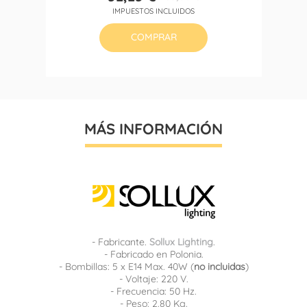
Precio
Precio
IMPUESTOS INCLUIDOS
base
COMPRAR
MÁS INFORMACIÓN
- Fabricante.
Sollux Lighting
.
- Fabricado en Polonia.
- Bombillas: 5 x E14 Max. 40W (
no incluidas
)
- Voltaje: 220 V.
- Frecuencia: 50 Hz.
- Peso: 2.80 Kg.