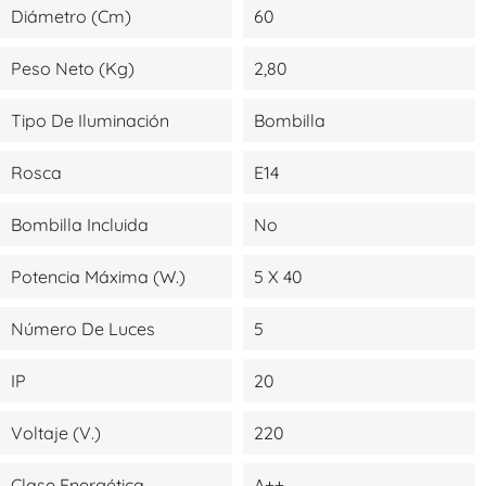
Diámetro (cm)
60
Peso Neto (kg)
2,80
Tipo De Iluminación
Bombilla
Rosca
E14
Bombilla Incluida
No
Potencia Máxima (W.)
5 X 40
Número De Luces
5
IP
20
Voltaje (V.)
220
Clase Energética
A++