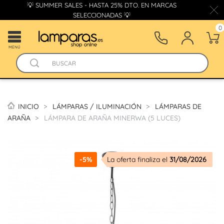
💡 SUMMER SALES - HASTA 25% DTO. EN MARCAS
SELECCIONADAS 💡
0
MENÚ
INICIO
LÁMPARAS / ILUMINACIÓN
LÁMPARAS DE
ARAÑA
LÁMPARA DE ARAÑA MINERWA (5 LUCES)
-5%
La oferta finaliza el
31/08/2026