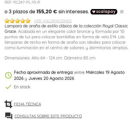
REF:
RC247-PL-10-R
VER VALORACIONES
Lampara de araña de estilo clásico de la colección Royal Classic
Grace
. Acabada en un elegante color bronce y formada por 10
puntos de luz para colocar bombillas en forma de vela E14. Lás
lámparas de techo en forma de araña son ideales para colocar
como iluminación en el centro de salones y dormitorios amplios.
Dimensiones: Alto 64 - 124 cm. Diámetro 85 cm.
Fecha aproximada de entrega:
entre
Miércoles 19 Agosto
schedule
2026
y
Jueves 20 Agosto 2026
check
En stock
FICHA TÉCNICA
forum
CONSULTAS SOBRE ESTE PRODUCTO