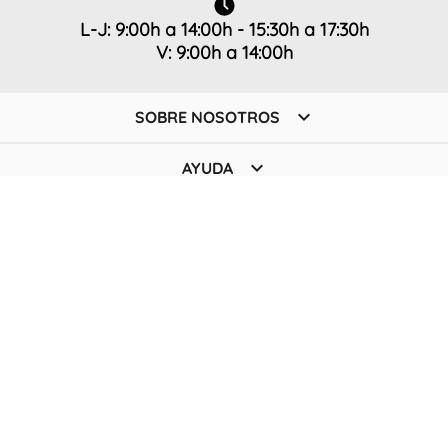
L-J: 9:00h a 14:00h - 15:30h a 17:30h
V: 9:00h a 14:00h

SOBRE NOSOTROS

AYUDA

TIENDA

POLÍTICA
SUSCRÍBETE A NUESTRA NEWSLETTER
Únete a nuestra comunidad y descubre todas las novedades,
ofertas y promociones antes que nadie
Su dirección de correo electrónico