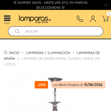
💡 SUMMER SALES - HASTA 25% DTO. EN MARCAS
SELECCIONADAS 💡
0
MENÚ
INICIO
LÁMPARAS / ILUMINACIÓN
LÁMPARAS DE
ARAÑA
LÁMPARA DE ARAÑA ROYAL CLASSIC GRACE (10
LUCES)
-20%
La oferta finaliza el
31/08/2026