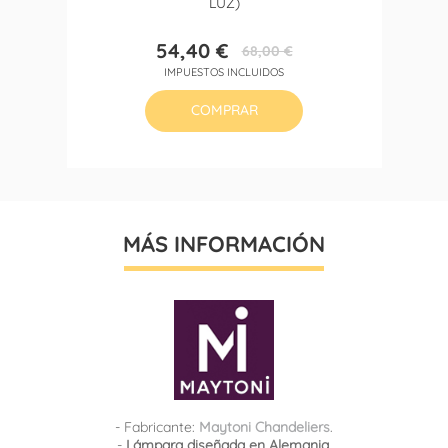
LUZ)
54,40 €
68,00 €
Precio
Precio
IMPUESTOS INCLUIDOS
base
COMPRAR
MÁS INFORMACIÓN
- Fabricante:
Maytoni Chandeliers
.
-
Lámpara diseñada en Alemania.