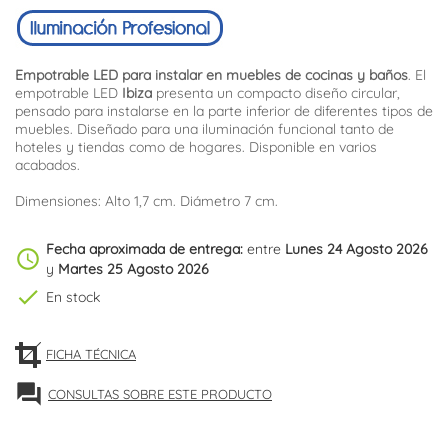
Empotrable LED para instalar en muebles de cocinas y baños
. El
empotrable LED
Ibiza
presenta un compacto diseño circular,
pensado para instalarse en la parte inferior de diferentes tipos de
muebles. Diseñado para una iluminación funcional tanto de
hoteles y tiendas como de hogares. Disponible en varios
acabados.
Dimensiones: Alto 1,7 cm. Diámetro 7 cm.
Fecha aproximada de entrega:
entre
Lunes 24 Agosto 2026
schedule
y
Martes 25 Agosto 2026
check
En stock
FICHA TÉCNICA
forum
CONSULTAS SOBRE ESTE PRODUCTO