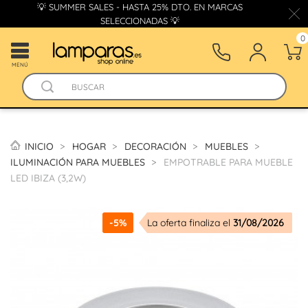
💡 SUMMER SALES - HASTA 25% DTO. EN MARCAS
SELECCIONADAS 💡
0
MENÚ
INICIO
HOGAR
DECORACIÓN
MUEBLES
ILUMINACIÓN PARA MUEBLES
EMPOTRABLE PARA MUEBLE
LED IBIZA (3,2W)
-5%
La oferta finaliza el
31/08/2026