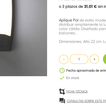
Aplique Pol
de estilo mode
distribuir ampliamente la l
color cálida. Diseñado par
balcones...
Dimensiones: Alto 22 cm. L
schedule
Fecha aproximada de ent
check
En stock
FICHA TÉCNICA
forum
CONSULTAS SOBRE ESTE 