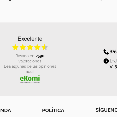
Excelente
976
basado en
2590
L-J
valoraciones
Lea algunas de las opiniones
V: 
aquí.
ENDA
POLÍTICA
SÍGUEN