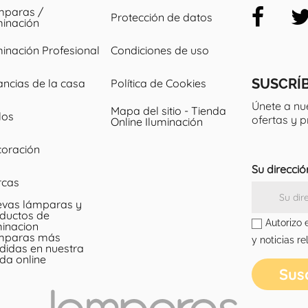
paras /
Protección de datos
minación
minación Profesional
Condiciones de uso
SUSCRÍ
ancias de la casa
Política de Cookies
Únete a nu
Mapa del sitio - Tienda
los
ofertas y 
Online Iluminación
oración
Su direcció
rcas
vas lámparas y
ductos de
Autorizo 
minacion
mparas más
y noticias re
didas en nuestra
nda online