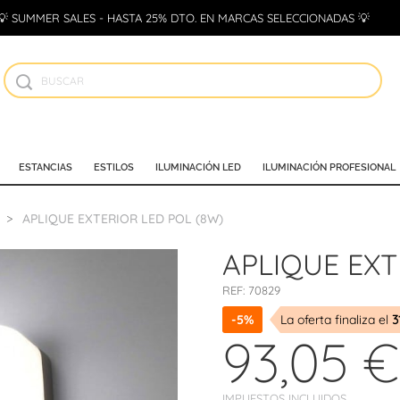
💡 SUMMER SALES - HASTA 25% DTO. EN MARCAS SELECCIONADAS 💡
ESTANCIAS
ESTILOS
ILUMINACIÓN LED
ILUMINACIÓN PROFESIONAL
APLIQUE EXTERIOR LED POL (8W)
APLIQUE EXT
REF:
70829
-5%
La oferta finaliza el
3
93,05 €
IMPUESTOS INCLUIDOS