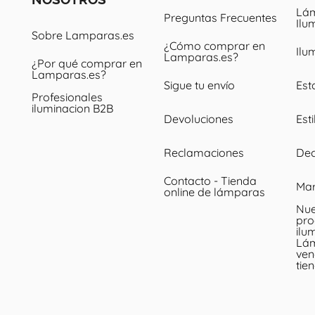
Lám
Preguntas Frecuentes
Ilu
Sobre Lamparas.es
¿Cómo comprar en
Ilu
Lamparas.es?
¿Por qué comprar en
Lamparas.es?
Sigue tu envío
Est
Profesionales
iluminacion B2B
Devoluciones
Esti
Reclamaciones
Dec
Contacto - Tienda
Ma
online de lámparas
Nue
pro
ilu
Lá
ven
tie