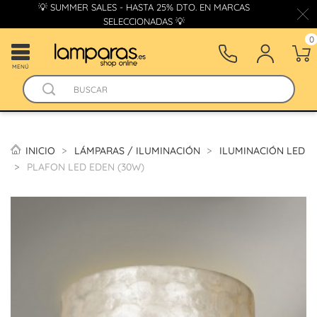
💡 SUMMER SALES - HASTA 25% DTO. EN MARCAS
SELECCIONADAS 💡
0
MENÚ
INICIO
LÁMPARAS / ILUMINACIÓN
ILUMINACIÓN LED
PLAFON LED EDEN (30W)