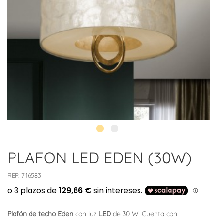
PLAFON LED EDEN (30W)
REF:
716583
Plafón de techo Eden
con luz
LED
de 30 W. Cuenta con