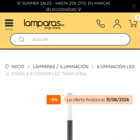
💡 SUMMER SALES - HASTA 25% DTO. EN MARCAS
SELECCIONADAS 💡
0
MENÚ
INICIO
LÁMPARAS / ILUMINACIÓN
ILUMINACIÓN LED
FAROLA EXTERIOR LED TRAM (43W)
-5%
La oferta finaliza el
31/08/2026