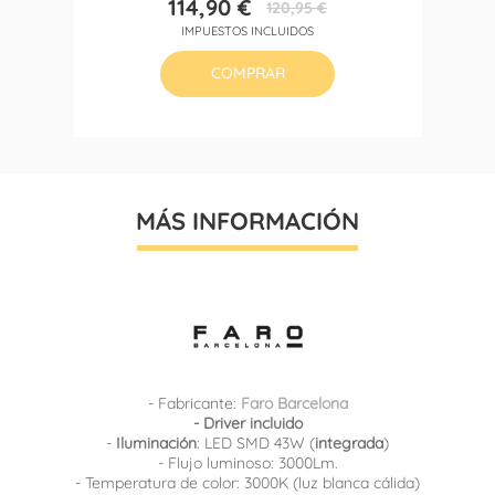
114,90 €
120,95 €
Precio
Precio
IMPUESTOS INCLUIDOS
base
COMPRAR
MÁS INFORMACIÓN
- Fabricante:
Faro Barcelona
- Driver incluido
-
Iluminación
: LED SMD 43W (
integrada
)
- Flujo luminoso: 3000Lm.
- Temperatura de color: 3000K (luz blanca cálida)