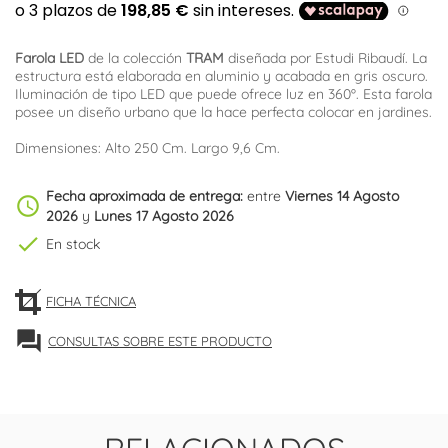
Farola LED
de la colección
TRAM
diseñada por Estudi Ribaudí. La
estructura está elaborada en aluminio y acabada en gris oscuro.
Iluminación de tipo LED que puede ofrece luz en 360º. Esta farola
posee un diseño urbano que la hace perfecta colocar en jardines.
Dimensiones: Alto 250 Cm. Largo 9,6 Cm.
Fecha aproximada de entrega:
entre
Viernes 14 Agosto
schedule
2026
y
Lunes 17 Agosto 2026
check
En stock
FICHA TÉCNICA
forum
CONSULTAS SOBRE ESTE PRODUCTO