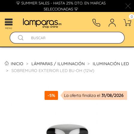
💡 SUMMER SALES - HASTA 25% DTO. EN MARCAS
SELECCIONADAS 💡
0
MENÚ
INICIO
LÁMPARAS / ILUMINACIÓN
ILUMINACIÓN LED
SOBREMURO EXTERIOR LED BU-OH (12W)
-5%
La oferta finaliza el
31/08/2026