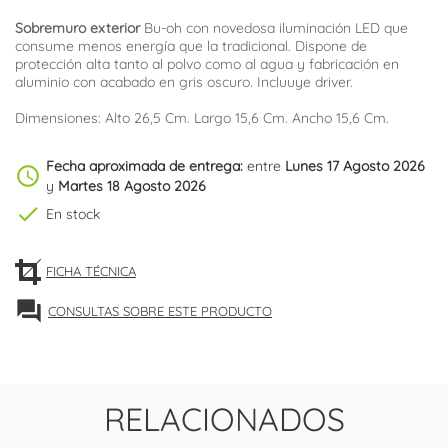
Sobremuro exterior
Bu-oh con novedosa iluminación LED que
consume menos energía que la tradicional. Dispone de
protección alta tanto al polvo como al agua y fabricación en
aluminio con acabado en gris oscuro. Incluuye driver.
Dimensiones: Alto 26,5 Cm. Largo 15,6 Cm. Ancho 15,6 Cm.
Fecha aproximada de entrega:
entre
Lunes 17 Agosto 2026
schedule
y
Martes 18 Agosto 2026
check
En stock
FICHA TÉCNICA
forum
CONSULTAS SOBRE ESTE PRODUCTO
RELACIONADOS