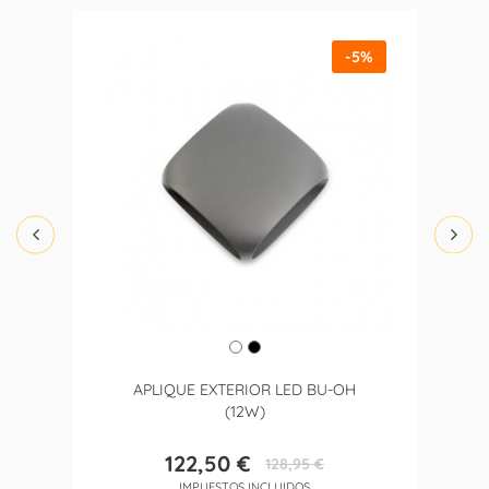
-5%
APLIQUE EXTERIOR LED BU-OH
(12W)
122,50 €
128,95 €
Precio
Precio
IMPUESTOS INCLUIDOS