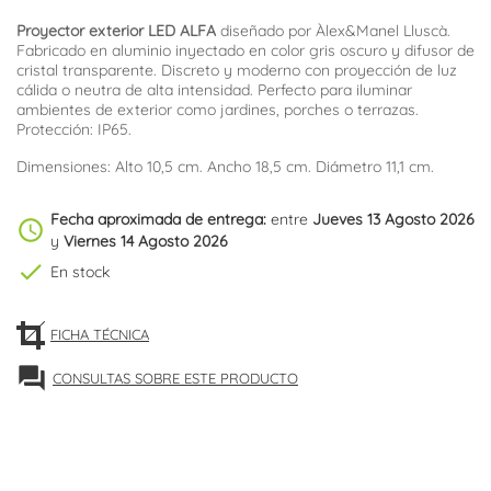
Proyector exterior LED ALFA
diseñado por Àlex&Manel Lluscà.
Fabricado en aluminio inyectado en color gris oscuro y difusor de
cristal transparente. Discreto y moderno con proyección de luz
cálida o neutra de alta intensidad. Perfecto para iluminar
ambientes de exterior como jardines, porches o terrazas.
Protección: IP65.
Dimensiones: Alto 10,5 cm. Ancho 18,5 cm. Diámetro 11,1 cm.
Fecha aproximada de entrega:
entre
Jueves 13 Agosto 2026
schedule
y
Viernes 14 Agosto 2026
check
En stock
FICHA TÉCNICA
forum
CONSULTAS SOBRE ESTE PRODUCTO