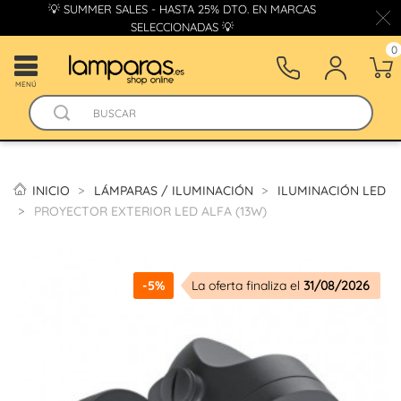
💡 SUMMER SALES - HASTA 25% DTO. EN MARCAS
SELECCIONADAS 💡
0
MENÚ
INICIO
LÁMPARAS / ILUMINACIÓN
ILUMINACIÓN LED
PROYECTOR EXTERIOR LED ALFA (13W)
-5%
La oferta finaliza el
31/08/2026