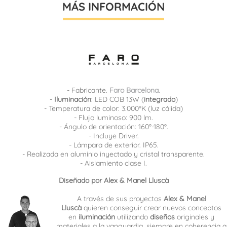
MÁS INFORMACIÓN
- Fabricante.
Faro Barcelona
.
-
Iluminación
: LED COB 13W (
integrado
)
- Temperatura de color: 3.000ºK (luz cálida)
- Flujo luminoso: 900 lm.
- Ángulo de orientación: 160º-180º.
- Incluye Driver.
- Lámpara de exterior. IP65.
- Realizada en aluminio inyectado y cristal transparente.
- Aislamiento clase I.
Diseñado por Alex & Manel Lluscà
A través de sus proyectos
Alex & Manel
Lluscà
quieren conseguir crear nuevos conceptos
en
iluminación
utilizando
diseños
originales y
materiales a la vanguardia, siempre en coherencia a