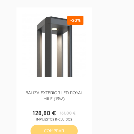
-20%
BALIZA EXTERIOR LED ROYAL
MILE (13W)
128,80 €
161,00 €
Precio
Precio
IMPUESTOS INCLUIDOS
base
COMPRAR