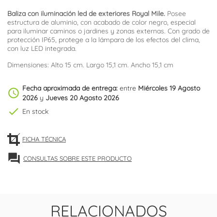
Baliza con iluminación led de exteriores Royal Mile.
Posee
estructura de aluminio, con acabado de color negro, especial
para iluminar caminos o jardines y zonas externas. Con grado de
protección IP65, protege a la lámpara de los efectos del clima,
con luz LED integrada.
Dimensiones: Alto 15 cm. Largo 15,1 cm. Ancho 15,1 cm
Fecha aproximada de entrega:
entre
Miércoles 19 Agosto
schedule
2026
y
Jueves 20 Agosto 2026
check
En stock
FICHA TÉCNICA
forum
CONSULTAS SOBRE ESTE PRODUCTO
RELACIONADOS