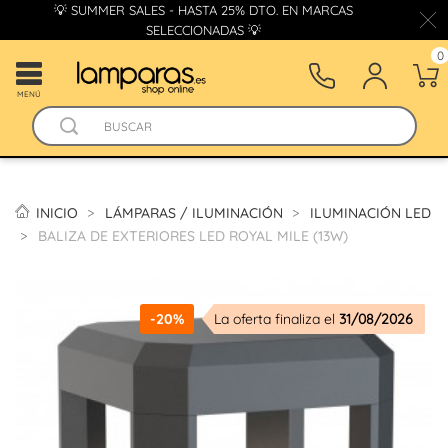
💡 SUMMER SALES - HASTA 25% DTO. EN MARCAS
SELECCIONADAS 💡
0
MENÚ
INICIO
LÁMPARAS / ILUMINACIÓN
ILUMINACIÓN LED
BALIZA DE EXTERIORES LED ROYAL MILE (13W)
-20%
La oferta finaliza el
31/08/2026