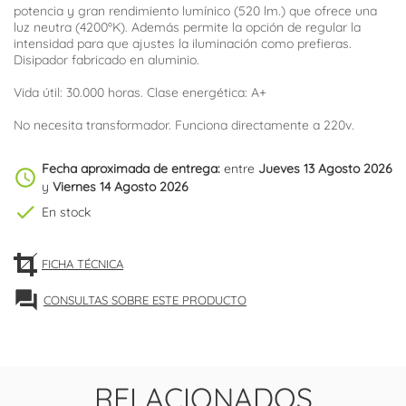
potencia y gran rendimiento lumínico (520 lm.) que ofrece una
luz neutra (4200ºK). Además permite la opción de regular la
intensidad para que ajustes la iluminación como prefieras.
Disipador fabricado en aluminio.
Vida útil: 30.000 horas. Clase energética: A+
No necesita transformador. Funciona directamente a 220v.
Fecha aproximada de entrega:
entre
Jueves 13 Agosto 2026
schedule
y
Viernes 14 Agosto 2026
check
En stock
FICHA TÉCNICA
forum
CONSULTAS SOBRE ESTE PRODUCTO
RELACIONADOS