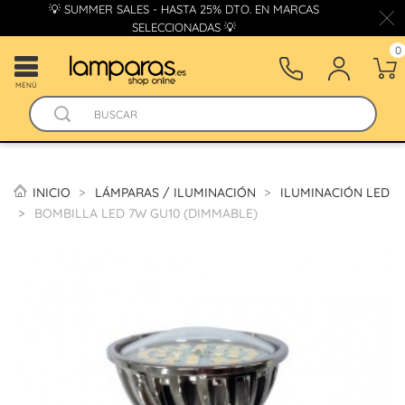
💡 SUMMER SALES - HASTA 25% DTO. EN MARCAS
SELECCIONADAS 💡
0
MENÚ
INICIO
LÁMPARAS / ILUMINACIÓN
ILUMINACIÓN LED
BOMBILLA LED 7W GU10 (DIMMABLE)