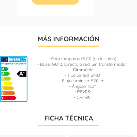
MÁS INFORMACIÓN
-
Portalámparas GU10 (no incluido)
- Base: GU10. Directa a red. Sin transformador.
- Dimmable.
- Tipo de led: SMD
- Flujo lumínico: 520 lm.
- Ángulo: 120º
- P.F>0.9
- CRI>80
FICHA TÉCNICA