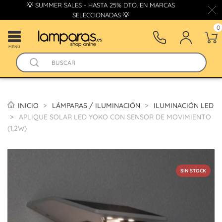
💡 SUMMER SALES - HASTA 25% DTO. EN MARCAS
SELECCIONADAS 💡
0
MENÚ
INICIO
LÁMPARAS / ILUMINACIÓN
ILUMINACIÓN LED
APLIQUE SOLAR LED YOKO CON SENSOR DE MOVIMIENTO
(1,2W)
SIN STOCK