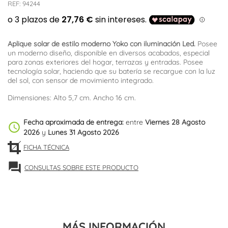
REF:
94244
Aplique solar de estilo moderno Yoko con iluminación Led.
Posee
un moderno diseño, disponible en diversos acabados, especial
para zonas exteriores del hogar, terrazas y entradas. Posee
tecnología solar, haciendo que su batería se recargue con la luz
del sol, con sensor de movimiento integrado.
Dimensiones: Alto 5,7 cm. Ancho 16 cm.
Fecha aproximada de entrega:
entre
Viernes 28 Agosto
schedule
2026
y
Lunes 31 Agosto 2026
FICHA TÉCNICA
forum
CONSULTAS SOBRE ESTE PRODUCTO
MÁS INFORMACIÓN