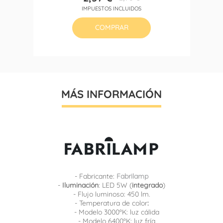
Precio
Precio
IMPUESTOS INCLUIDOS
base
COMPRAR
MÁS INFORMACIÓN
- Fabricante:
Fabrilamp
-
Iluminación
: LED 5W (
integrado
)
- Flujo luminoso: 450 lm.
- Temperatura de color
:
- Modelo 3000ºK: luz cálida
- Modelo 6400ºK: luz fría