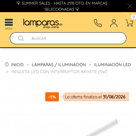
💡 SUMMER SALES - HASTA 25% DTO. EN MARCAS
SELECCIONADAS 💡
0
MENÚ
INICIO
LÁMPARAS / ILUMINACIÓN
ILUMINACIÓN LED
REGLETA LED CON INTERRUPTOR AXINITE (5W)
-5%
La oferta finaliza el
31/08/2026