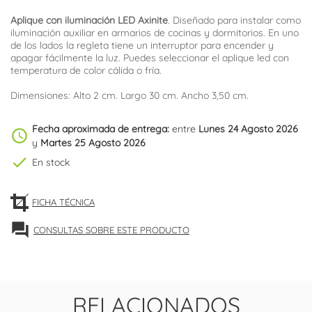
Aplique con iluminación LED Axinite
. Diseñado para instalar como
iluminación auxiliar en armarios de cocinas y dormitorios. En uno
de los lados la regleta tiene un interruptor para encender y
apagar fácilmente la luz. Puedes seleccionar el aplique led con
temperatura de color cálida o fría.
Dimensiones: Alto 2 cm. Largo 30 cm. Ancho 3,50 cm.
Fecha aproximada de entrega:
entre
Lunes 24 Agosto 2026
schedule
y
Martes 25 Agosto 2026
check
En stock
FICHA TÉCNICA
forum
CONSULTAS SOBRE ESTE PRODUCTO
RELACIONADOS