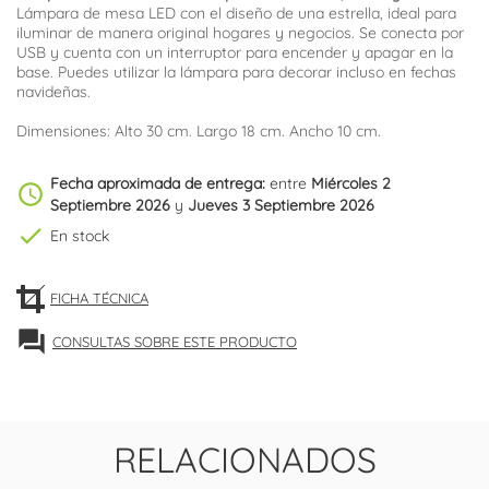
Lámpara de mesa LED con el diseño de una estrella, ideal para
iluminar de manera original hogares y negocios. Se conecta por
USB y cuenta con un interruptor para encender y apagar en la
base. Puedes utilizar la lámpara para decorar incluso en fechas
navideñas.
Dimensiones: Alto 30 cm. Largo 18 cm. Ancho 10 cm.
Fecha aproximada de entrega:
entre
Miércoles 2
schedule
Septiembre 2026
y
Jueves 3 Septiembre 2026
check
En stock
FICHA TÉCNICA
forum
CONSULTAS SOBRE ESTE PRODUCTO
RELACIONADOS