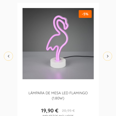
-5%
LÁMPARA DE MESA LED FLAMINGO
(1.80W)
19,90 €
20,95 €
Precio
Precio
IMPUESTOS INCLUIDOS