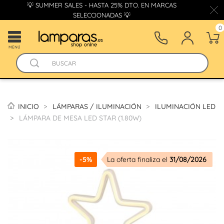
💡 SUMMER SALES - HASTA 25% DTO. EN MARCAS
SELECCIONADAS 💡
0
MENÚ
INICIO
LÁMPARAS / ILUMINACIÓN
ILUMINACIÓN LED
LÁMPARA DE MESA LED STAR (1.80W)
-5%
La oferta finaliza el
31/08/2026