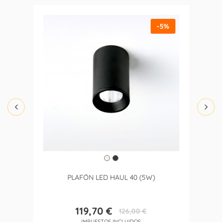
-5%
PLAFÓN LED HAUL 40 (5W)
119,70 €
126,00 €
Precio
Precio
IMPUESTOS INCLUIDOS