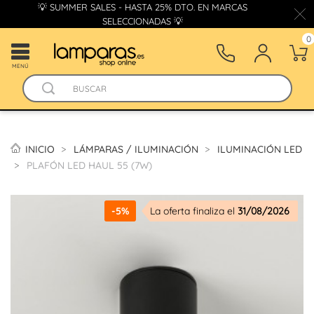
💡 SUMMER SALES - HASTA 25% DTO. EN MARCAS
SELECCIONADAS 💡
0
MENÚ
INICIO
LÁMPARAS / ILUMINACIÓN
ILUMINACIÓN LED
PLAFÓN LED HAUL 55 (7W)
-5%
La oferta finaliza el
31/08/2026