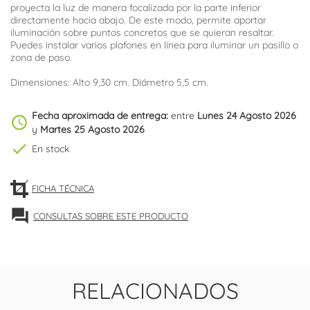
proyecta la luz de manera focalizada por la parte inferior
directamente hacia abajo. De este modo, permite aportar
iluminación sobre puntos concretos que se quieran resaltar.
Puedes instalar varios plafones en línea para iluminar un pasillo o
zona de paso.
Dimensiones: Alto 9,30 cm. Diámetro 5,5 cm.
Fecha aproximada de entrega:
entre
Lunes 24 Agosto 2026
schedule
y
Martes 25 Agosto 2026
check
En stock
FICHA TÉCNICA
forum
CONSULTAS SOBRE ESTE PRODUCTO
RELACIONADOS