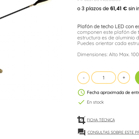
Plafón de techo LED con es
componen este plafón de te
estructura es de aluminio 
Puedes orientar cada estruc
Dimensiones: Alto Max. 10
schedule
Fecha aproximada de ent
check
En stock
FICHA TÉCNICA
forum
CONSULTAS SOBRE ESTE 