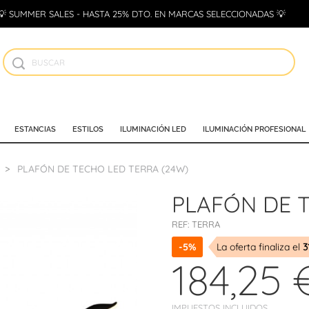
💡 SUMMER SALES - HASTA 25% DTO. EN MARCAS SELECCIONADAS 💡
ESTANCIAS
ESTILOS
ILUMINACIÓN LED
ILUMINACIÓN PROFESIONAL
PLAFÓN DE TECHO LED TERRA (24W)
PLAFÓN DE 
REF:
TERRA
-5%
La oferta finaliza el
3
184,25 
IMPUESTOS INCLUIDOS