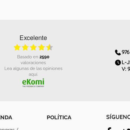
Excelente
976
basado en
2590
L-J
valoraciones
Lea algunas de las opiniones
V: 
aquí.
ENDA
POLÍTICA
SÍGUEN
paras /