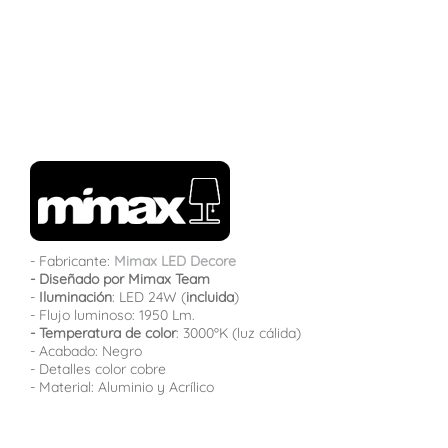
- Fabricante:
Mimax LED Decore
- Diseñado por Mimax Team
-
Iluminación
: LED 24W (
incluida
)
- Flujo luminoso: 1950 Lm.
- Temperatura de color
: 3000ºK (luz cálida)
- Acabado: Negro
- Detalles color cobre
- Material: Aluminio y Acrílico