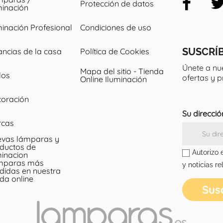
Protección de datos
minación
minación Profesional
Condiciones de uso
SUSCRÍ
ancias de la casa
Política de Cookies
Únete a nu
Mapa del sitio - Tienda
los
ofertas y 
Online Iluminación
oración
Su direcció
rcas
vas lámparas y
ductos de
Autorizo 
minacion
mparas más
y noticias re
didas en nuestra
nda online