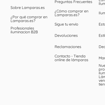
Preguntas Frecuentes
Ilu
Sobre Lamparas.es
¿Cómo comprar en
Ilu
Lamparas.es?
¿Por qué comprar en
Lamparas.es?
Sigue tu envío
Est
Profesionales
iluminacion B2B
Devoluciones
Esti
Reclamaciones
Dec
Contacto - Tienda
Ma
online de lámparas
Nue
pro
ilu
Lá
ven
tie