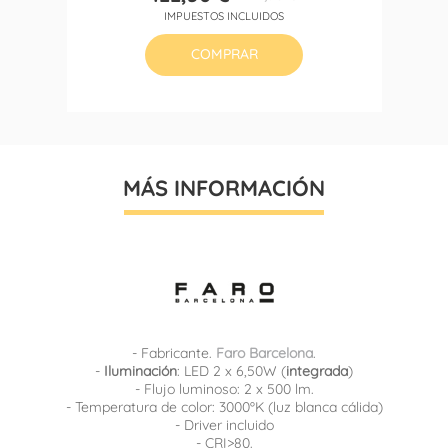
Precio
Precio
IMPUESTOS INCLUIDOS
base
COMPRAR
MÁS INFORMACIÓN
- Fabricante.
Faro Barcelona
.
-
Iluminación
: LED 2 x 6,50W (
integrada
)
- Flujo luminoso: 2 x 500 lm.
- Temperatura de color: 3000ºK (luz blanca cálida)
- Driver incluido
- CRI>80.