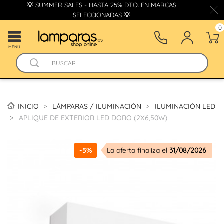
💡 SUMMER SALES - HASTA 25% DTO. EN MARCAS
SELECCIONADAS 💡
0
MENÚ
INICIO
LÁMPARAS / ILUMINACIÓN
ILUMINACIÓN LED
APLIQUE DE EXTERIOR LED DORO (2X6,50W)
-5%
La oferta finaliza el
31/08/2026