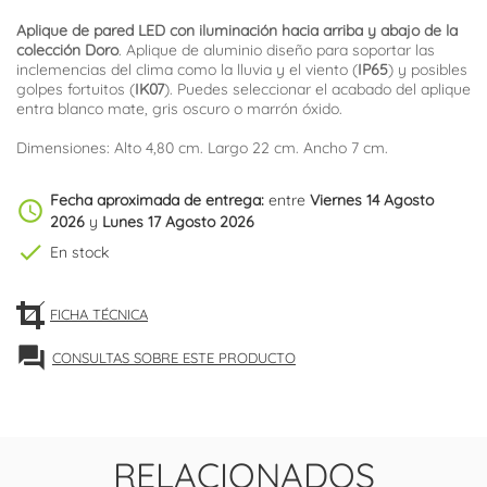
Aplique de pared LED con iluminación hacia arriba y abajo de la
colección Doro
. Aplique de aluminio diseño para soportar las
inclemencias del clima como la lluvia y el viento (
IP65
) y posibles
golpes fortuitos (
IK07
). Puedes seleccionar el acabado del aplique
entra blanco mate, gris oscuro o marrón óxido.
Dimensiones: Alto 4,80 cm. Largo 22 cm. Ancho 7 cm.
Fecha aproximada de entrega:
entre
Viernes 14 Agosto
schedule
2026
y
Lunes 17 Agosto 2026
check
En stock
FICHA TÉCNICA
forum
CONSULTAS SOBRE ESTE PRODUCTO
RELACIONADOS