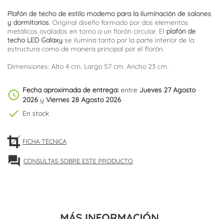
Plafón de techo de estilo moderno para la iluminación de salones
y dormitorios
. Original diseño formado por dos elementos
metálicos ovalados en torno a un florón circular. El
plafón de
techo LED Galaxy
se ilumina tanto por la parte interior de la
estructura como de manera principal por el florón.
Dimensiones: Alto 4 cm. Largo 57 cm. Ancho 23 cm.
Fecha aproximada de entrega:
entre
Jueves 27 Agosto
schedule
2026
y
Viernes 28 Agosto 2026
check
En stock
FICHA TÉCNICA
forum
CONSULTAS SOBRE ESTE PRODUCTO
MÁS INFORMACIÓN