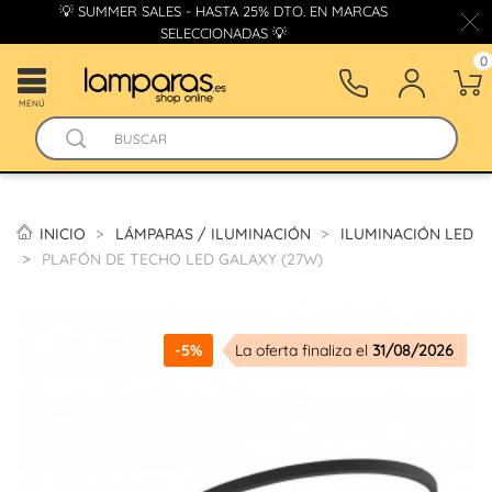
💡 SUMMER SALES - HASTA 25% DTO. EN MARCAS
SELECCIONADAS 💡
0
MENÚ
INICIO
LÁMPARAS / ILUMINACIÓN
ILUMINACIÓN LED
PLAFÓN DE TECHO LED GALAXY (27W)
-5%
La oferta finaliza el
31/08/2026