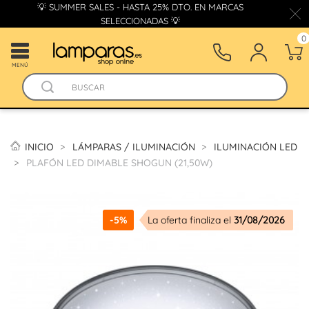
💡 SUMMER SALES - HASTA 25% DTO. EN MARCAS
SELECCIONADAS 💡
0
MENÚ
INICIO
LÁMPARAS / ILUMINACIÓN
ILUMINACIÓN LED
PLAFÓN LED DIMABLE SHOGUN (21,50W)
-5%
La oferta finaliza el
31/08/2026