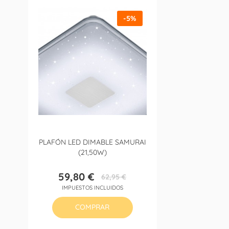
-5%
PLAFÓN LED DIMABLE SAMURAI
(21,50W)
59,80 €
62,95 €
Precio
Precio
IMPUESTOS INCLUIDOS
base
COMPRAR