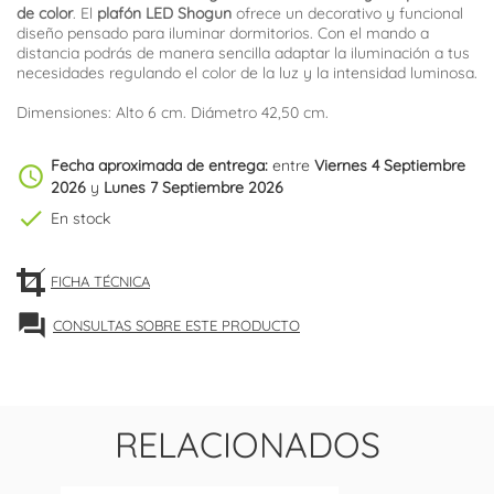
de color
. El
plafón LED Shogun
ofrece un decorativo y funcional
diseño pensado para iluminar dormitorios. Con el mando a
distancia podrás de manera sencilla adaptar la iluminación a tus
necesidades regulando el color de la luz y la intensidad luminosa.
Dimensiones: Alto 6 cm. Diámetro 42,50 cm.
Fecha aproximada de entrega:
entre
Viernes 4 Septiembre
schedule
2026
y
Lunes 7 Septiembre 2026
check
En stock
FICHA TÉCNICA
forum
CONSULTAS SOBRE ESTE PRODUCTO
RELACIONADOS