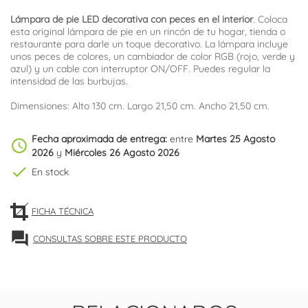
Lámpara de pie LED decorativa con peces en el interior
. Coloca
esta original lámpara de pie en un rincón de tu hogar, tienda o
restaurante para darle un toque decorativo. La lámpara incluye
unos peces de colores, un cambiador de color RGB (rojo, verde y
azul) y un cable con interruptor ON/OFF. Puedes regular la
intensidad de las burbujas.
Dimensiones: Alto 130 cm. Largo 21,50 cm. Ancho 21,50 cm.
Fecha aproximada de entrega:
entre
Martes 25 Agosto
schedule
2026
y
Miércoles 26 Agosto 2026
check
En stock
FICHA TÉCNICA
forum
CONSULTAS SOBRE ESTE PRODUCTO