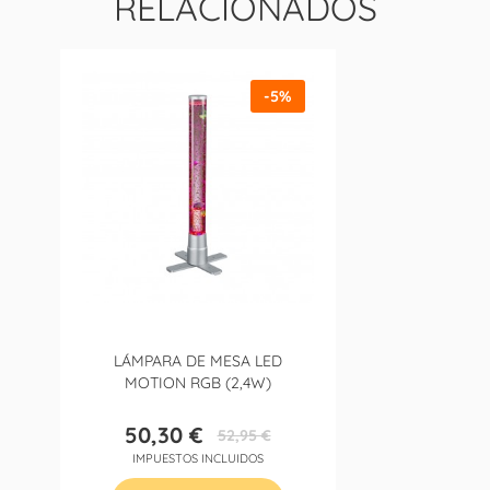
RELACIONADOS
-5%
LÁMPARA DE MESA LED
MOTION RGB (2,4W)
50,30 €
52,95 €
Precio
Precio
IMPUESTOS INCLUIDOS
base