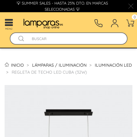
💡 SUMMER SALES - HASTA 25% DTO. EN MARCAS
SELECCIONADAS 💡
0
MENÚ
INICIO
LÁMPARAS / ILUMINACIÓN
ILUMINACIÓN LED
REGLETA DE TECHO LED CUBA (32W)