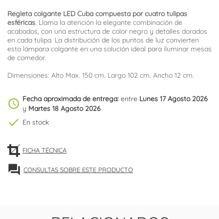
Regleta colgante LED Cuba compuesta por cuatro tulipas
esféricas
. Llama la atención la elegante combinación de
acabados, con una estructura de color negro y detalles dorados
en cada tulipa. La distribución de los puntos de luz convierten
esta lámpara colgante en una solución ideal para iluminar mesas
de comedor.
Dimensiones: Alto Max. 150 cm. Largo 102 cm. Ancho 12 cm.
Fecha aproximada de entrega:
entre
Lunes 17 Agosto 2026
schedule
y
Martes 18 Agosto 2026
check
En stock
FICHA TÉCNICA
forum
CONSULTAS SOBRE ESTE PRODUCTO