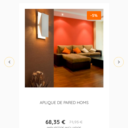
-5%
APLIQUE DE PARED HOMS
68,35 €
71,95 €
Precio
Precio
IMPUESTOS INCLUIDOS