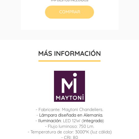
base
COMPRAR
MÁS INFORMACIÓN
- Fabricante:
Maytoni Chandeliers
.
-
Lámpara diseñada en Alemania.
-
Iluminación
: LED 12W (
integrada
)
- Flujo luminoso: 750 Lm.
- Temperatura de color: 3000ºK (luz cálida)
- CRI: 80