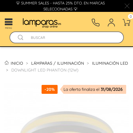
💡 SUMMER SALES - HASTA 25% DTO. EN MARCAS
SELECCIONADAS 💡
0
MENÚ
INICIO
LÁMPARAS / ILUMINACIÓN
ILUMINACIÓN LED
DOWNLIGHT LED PHANTON (12W)
-20%
La oferta finaliza el
31/08/2026