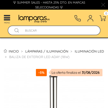
💡 SUMMER SALES - HASTA 25% DTO. EN MARCAS
SELECCIONADAS 💡
0
MENÚ
INICIO
LÁMPARAS / ILUMINACIÓN
ILUMINACIÓN LED
BALIZA DE EXTERIOR LED ADAY (18W)
-5%
La oferta finaliza el
31/08/2026