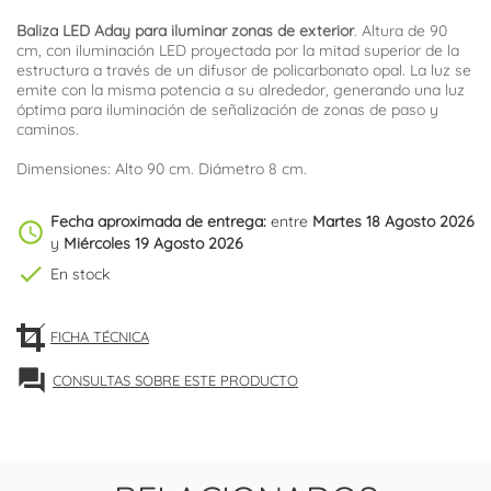
Baliza LED Aday para iluminar zonas de exterior
. Altura de 90
cm, con iluminación LED proyectada por la mitad superior de la
estructura a través de un difusor de policarbonato opal. La luz se
emite con la misma potencia a su alrededor, generando una luz
óptima para iluminación de señalización de zonas de paso y
caminos.
Dimensiones: Alto 90 cm. Diámetro 8 cm.
Fecha aproximada de entrega:
entre
Martes 18 Agosto 2026
schedule
y
Miércoles 19 Agosto 2026
check
En stock
FICHA TÉCNICA
forum
CONSULTAS SOBRE ESTE PRODUCTO