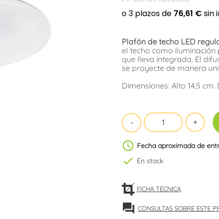
Plafón de techo LED regula
el techo como iluminación 
que lleva integrada. El dif
se proyecte de manera unif
Dimensiones: Alto 14,5 cm.
schedule
Fecha aproximada de ent
check
En stock
FICHA TÉCNICA
forum
CONSULTAS SOBRE ESTE 