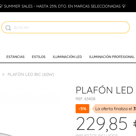
💡 SUMMER SALES - HASTA 25% DTO. EN MARCAS SELECCIONADAS 💡
ESTANCIAS
ESTILOS
ILUMINACIÓN LED
ILUMINACIÓN PROFESIONAL
PLAFÓN LED BIC (60W)
PLAFÓN LED 
REF:
63408
-5%
La oferta finaliza el
3
229,85
IMPUESTOS INCLUIDOS