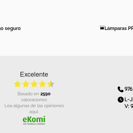
o seguro
Lámparas P
Excelente
976
basado en
2590
L-J
valoraciones
Lea algunas de las opiniones
V: 
aquí.