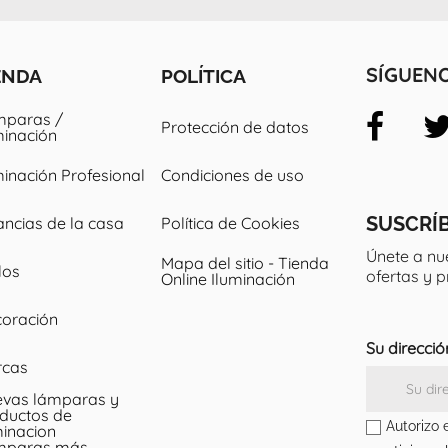
ENDA
POLÍTICA
SÍGUEN
paras /
Protección de datos
minación
minación Profesional
Condiciones de uso
SUSCRÍ
ancias de la casa
Política de Cookies
Únete a nu
Mapa del sitio - Tienda
los
ofertas y 
Online Iluminación
oración
Su direcció
rcas
vas lámparas y
ductos de
Autorizo 
minacion
mparas más