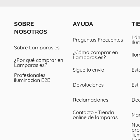
SOBRE
AYUDA
TI
NOSOTROS
Lám
Preguntas Frecuentes
Ilu
Sobre Lamparas.es
¿Cómo comprar en
Ilu
Lamparas.es?
¿Por qué comprar en
Lamparas.es?
Sigue tu envío
Est
Profesionales
iluminacion B2B
Devoluciones
Esti
Reclamaciones
Dec
Contacto - Tienda
Ma
online de lámparas
Nue
pro
ilu
Lá