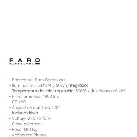
- Fabricante.
Faro Barcelona
.
- Iluminación: LED SMD 60W (
integrado
)
-
Temperatura de color regulable
: 3000ºK (luz blanca cálida)
- Flujo luminoso: 4800 lm.
- CRI>80
- Ángulo de apertura: 120º
- Incluye driver.
- Voltaje: 220 - 240 V.
- Clase eléctrica: I
- Peso: 1.80 Kg.
- Acabados: Blanco