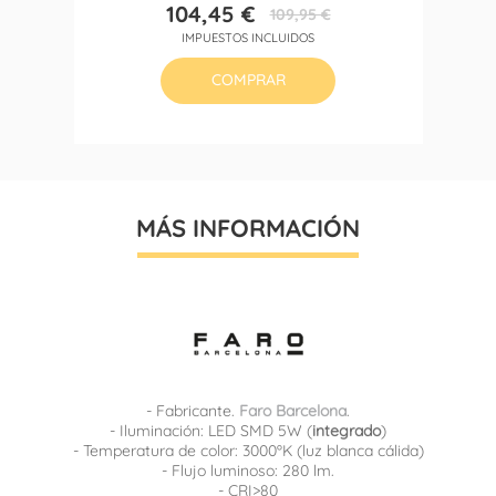
104,45 €
109,95 €
Precio
Precio
IMPUESTOS INCLUIDOS
base
COMPRAR
MÁS INFORMACIÓN
- Fabricante.
Faro Barcelona
.
- Iluminación: LED SMD 5W (
integrado
)
- Temperatura de color: 3000ºK (luz blanca cálida)
- Flujo luminoso: 280 lm.
- CRI>80