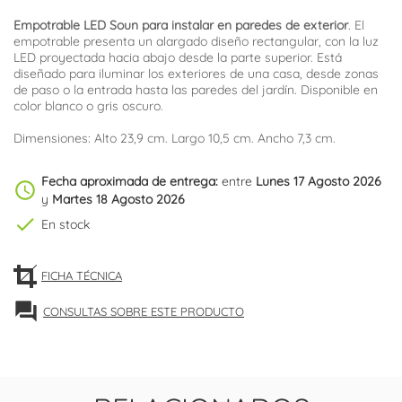
Empotrable LED Soun para instalar en paredes de exterior
. El
empotrable presenta un alargado diseño rectangular, con la luz
LED proyectada hacia abajo desde la parte superior. Está
diseñado para iluminar los exteriores de una casa, desde zonas
de paso o la entrada hasta las paredes del jardín. Disponible en
color blanco o gris oscuro.
Dimensiones: Alto 23,9 cm. Largo 10,5 cm. Ancho 7,3 cm.
Fecha aproximada de entrega:
entre
Lunes 17 Agosto 2026
schedule
y
Martes 18 Agosto 2026
check
En stock
FICHA TÉCNICA
forum
CONSULTAS SOBRE ESTE PRODUCTO