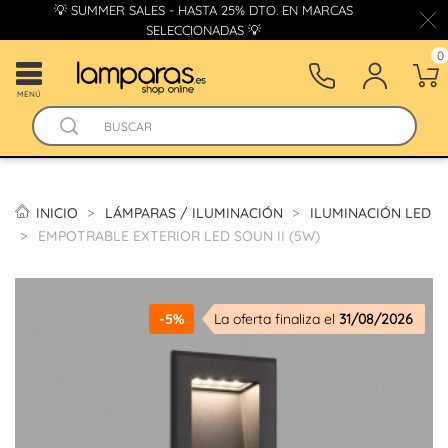
💡 SUMMER SALES - HASTA 25% DTO. EN MARCAS
SELECCIONADAS 💡
0
MENÚ
INICIO
LÁMPARAS / ILUMINACIÓN
ILUMINACIÓN LED
EMPOTRABLE EXTERIOR LED SOUN II (5W)
-5%
La oferta finaliza el
31/08/2026