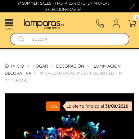
💡 SUMMER SALES - HASTA 25% DTO. EN MARCAS
SELECCIONADAS 💡
0
MENÚ
INICIO
HOGAR
DECORACIÓN
ILUMINACIÓN
DECORATIVA
MICROLÁMPARAS MULTICOLOR LED 7 M.
(INTERIOR)
-5%
La oferta finaliza el
31/08/2026