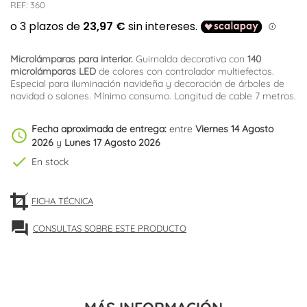
REF:
360
Microlámparas para interior.
Guirnalda decorativa con
140
microlámparas LED
de colores con controlador multiefectos.
Especial para iluminación navideña y decoración de árboles de
navidad o salones. Mínimo consumo. Longitud de cable 7 metros.
Fecha aproximada de entrega:
entre
Viernes 14 Agosto
schedule
2026
y
Lunes 17 Agosto 2026
check
En stock
FICHA TÉCNICA
forum
CONSULTAS SOBRE ESTE PRODUCTO