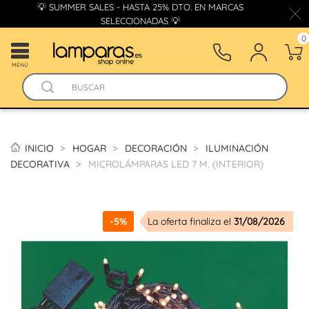
💡 SUMMER SALES - HASTA 25% DTO. EN MARCAS
SELECCIONADAS 💡
0
MENÚ
INICIO
HOGAR
DECORACIÓN
ILUMINACIÓN
DECORATIVA
MICROLÁMPARAS LED 7 M. (INTERIOR)
-5%
La oferta finaliza el
31/08/2026