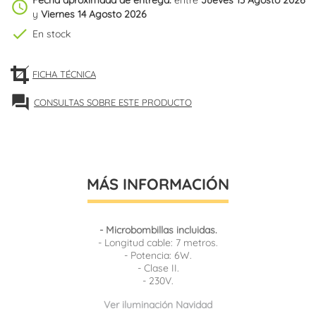
schedule
y
Viernes 14 Agosto 2026
check
En stock
FICHA TÉCNICA
forum
CONSULTAS SOBRE ESTE PRODUCTO
MÁS INFORMACIÓN
- Microbombillas incluidas.
- Longitud cable: 7 metros.
- Potencia: 6W.
- Clase II.
- 230V.
Ver iluminación Navidad