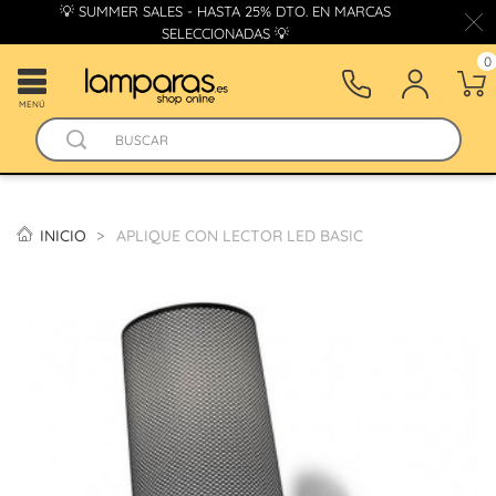
💡 SUMMER SALES - HASTA 25% DTO. EN MARCAS
SELECCIONADAS 💡
0
MENÚ
INICIO
APLIQUE CON LECTOR LED BASIC