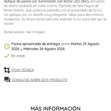
Aplique de pared con iluminación con lector LED (4W),
armazón
de acero acabado en color cromo. Pantalla de tela negra de
fondo blanco, que aclara la pantalla con el encendido de la luz.
Un aplique con un diseño muy elegante. Ideal para dormitorios
modernos. Su brazo lector permite orientar la luz para leer por la
noche.
Dimensiones: Ver Imagen.
Fecha aproximada de entrega:
entre
Martes 25 Agosto
schedule
2026
y
Miércoles 26 Agosto 2026
check
En stock
FICHA TÉCNICA
forum
CONSULTAS SOBRE ESTE PRODUCTO
MÁS INFORMACIÓN