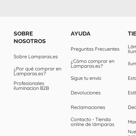
SOBRE
AYUDA
TI
NOSOTROS
Lám
Preguntas Frecuentes
Ilu
Sobre Lamparas.es
¿Cómo comprar en
Ilu
Lamparas.es?
¿Por qué comprar en
Lamparas.es?
Sigue tu envío
Est
Profesionales
iluminacion B2B
Devoluciones
Esti
Reclamaciones
Dec
Contacto - Tienda
Ma
online de lámparas
Nue