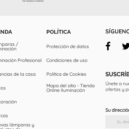
ENDA
POLÍTICA
SÍGUEN
paras /
Protección de datos
minación
minación Profesional
Condiciones de uso
SUSCRÍ
ancias de la casa
Política de Cookies
Únete a nu
Mapa del sitio - Tienda
los
ofertas y 
Online Iluminación
oración
Su direcció
rcas
vas lámparas y