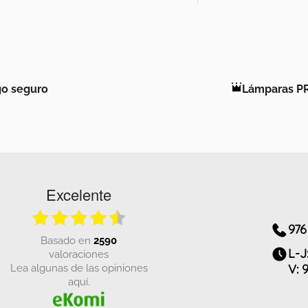
o seguro
Lámparas P
Excelente
976
basado en
2590
L-J
valoraciones
Lea algunas de las opiniones
V: 
aquí.