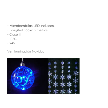
- Microbombillas LED incluidas.
- Longitud cable: 5 metros.
- Clase II.
- IP20.
- 24V.
Ver iluminación Navidad