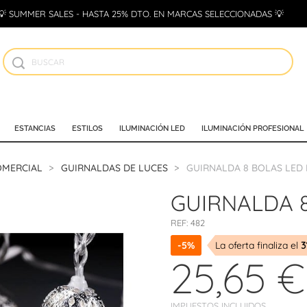
💡 SUMMER SALES - HASTA 25% DTO. EN MARCAS SELECCIONADAS 💡
ESTANCIAS
ESTILOS
ILUMINACIÓN LED
ILUMINACIÓN PROFESIONAL
OMERCIAL
GUIRNALDAS DE LUCES
GUIRNALDA 8 BOLAS LED
GUIRNALDA 
REF:
482
-5%
La oferta finaliza el
3
25,65 €
IMPUESTOS INCLUIDOS