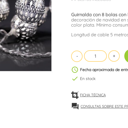
Guirnalda con 8 bolas con lu
decoración de navidad en
color plata. Mínimo consu
Longitud de cable 5 metros
schedule
Fecha aproximada de ent
check
En stock
FICHA TÉCNICA
forum
CONSULTAS SOBRE ESTE 