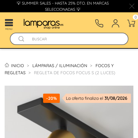
💡 SUMMER SALES - HASTA 25% DTO. EN MARCAS
SELECCIONADAS 💡
0
MENÚ
INICIO
LÁMPARAS / ILUMINACIÓN
FOCOS Y
REGLETAS
REGLETA DE FOCOS FOCUS S (2 LUCES)
-20%
La oferta finaliza el
31/08/2026