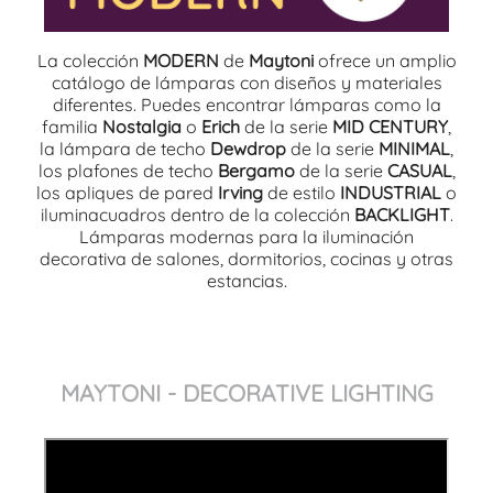
La colección
MODERN
de
Maytoni
ofrece un amplio
catálogo de lámparas con diseños y materiales
diferentes. Puedes encontrar lámparas como la
familia
Nostalgia
o
Erich
de la serie
MID CENTURY
,
la lámpara de techo
Dewdrop
de la serie
MINIMAL
,
los plafones de techo
Bergamo
de la serie
CASUAL
,
los apliques de pared
Irving
de estilo
INDUSTRIAL
o
iluminacuadros dentro de la colección
BACKLIGHT
.
Lámparas modernas para la iluminación
decorativa de salones, dormitorios, cocinas y otras
estancias.
MAYTONI - DECORATIVE LIGHTING