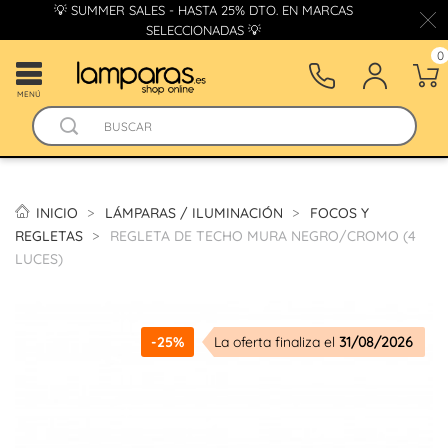
💡 SUMMER SALES - HASTA 25% DTO. EN MARCAS
SELECCIONADAS 💡
0
MENÚ
INICIO
LÁMPARAS / ILUMINACIÓN
FOCOS Y
REGLETAS
REGLETA DE TECHO MURA NEGRO/CROMO (4
LUCES)
-25%
La oferta finaliza el
31/08/2026