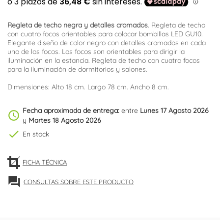
Regleta de techo negra y detalles cromados
. Regleta de techo
con cuatro focos orientables para colocar bombillas LED GU10.
Elegante diseño de color negro con detalles cromados en cada
uno de los focos. Los focos son orientables para dirigir la
iluminación en la estancia. Regleta de techo con cuatro focos
para la iluminación de dormitorios y salones.
Dimensiones: Alto 18 cm. Largo 78 cm. Ancho 8 cm.
Fecha aproximada de entrega:
entre
Lunes 17 Agosto 2026
schedule
y
Martes 18 Agosto 2026
check
En stock
FICHA TÉCNICA
forum
CONSULTAS SOBRE ESTE PRODUCTO